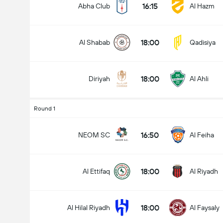
16:15
Abha Club
Al Hazm
18:00
Al Shabab
Qadisiya
18:00
Diriyah
Al Ahli
Round 1
16:50
NEOM SC
Al Feiha
18:00
Al Ettifaq
Al Riyadh
18:00
Al Hilal Riyadh
Al Faysaly