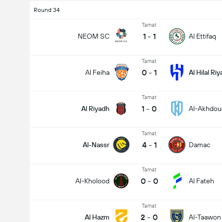
Round 34
Tamat
1
-
1
NEOM SC
Al Ettifaq
Tamat
0
-
1
Al Feiha
Al Hilal Ri
Tamat
1
-
0
Al Riyadh
Al-Akhdou
Tamat
4
-
1
Al-Nassr
Damac
Tamat
0
-
0
Al-Kholood
Al Fateh
Tamat
2
-
0
Al Hazm
Al-Taawon