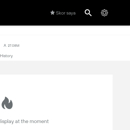
Skor saya
27.08M
History
 display at the moment