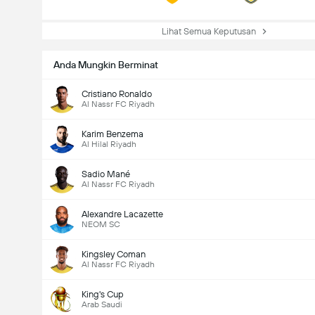
Lihat Semua Keputusan
Anda Mungkin Berminat
Cristiano Ronaldo
Al Nassr FC Riyadh
Karim Benzema
Al Hilal Riyadh
Sadio Mané
Al Nassr FC Riyadh
Alexandre Lacazette
NEOM SC
Kingsley Coman
Al Nassr FC Riyadh
King's Cup
Arab Saudi