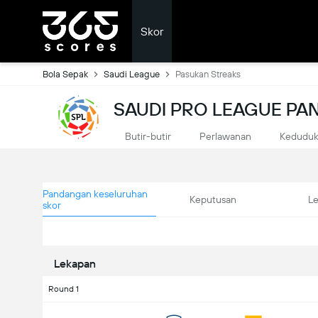
Skor
Bola Sepak
Saudi League
Pasukan Streaks
SAUDI PRO LEAGUE P
Butir-butir
Perlawanan
Kedudu
Pandangan keseluruhan
Keputusan
L
skor
Lekapan
Round 1