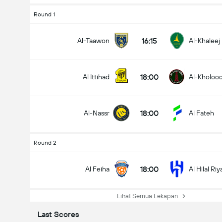
Round 1
16:15
Al-Taawon
Al-Khaleej
18:00
Al Ittihad
Al-Kholoo
18:00
Al-Nassr
Al Fateh
Round 2
18:00
Al Feiha
Al Hilal Ri
Lihat Semua Lekapan
Last Scores