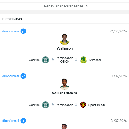
Perlawanan Paranaense
Pemindahan
dikonfirmasi
01/08/2026
Wallisson
Pemindahan
Coritiba
Mirassol
€510K
dikonfirmasi
31/07/2026
Willian Oliveira
Coritiba
Pemindahan
Sport Recife
dikonfirmasi
31/07/2026