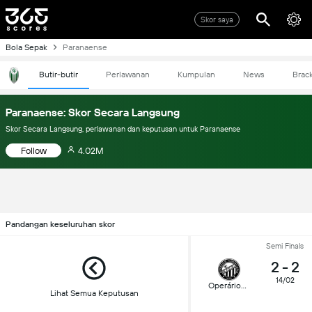
Skor saya
Bola Sepak
Paranaense
Butir-butir
Perlawanan
Kumpulan
News
Brac
Paranaense: Skor Secara Langsung
Skor Secara Langsung, perlawanan dan keputusan untuk Paranaense
Follow
4.02M
Pandangan keseluruhan skor
Semi Finals
2
-
2
14/02
Operário-PR
Lihat Semua Keputusan