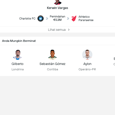
Kerwin Vargas
Pemindahan
Athletico
Charlotte FC
€5.2M
Paranaense
Lihat semua
Anda Mungkin Berminat
Gilberto
Sebastián Gómez
Aylon
Londrina
Coritiba
Operário-PR