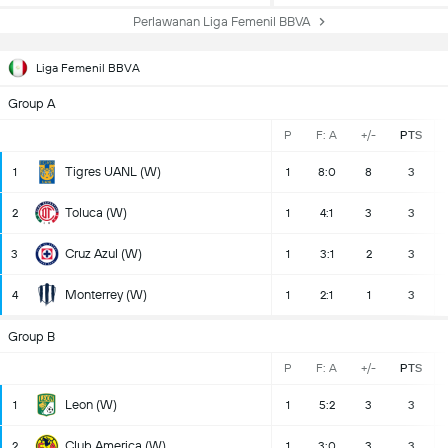
Perlawanan Liga Femenil BBVA
Liga Femenil BBVA
Group A
P
F: A
+/-
PTS
Tigres UANL (W)
1
1
8:0
8
3
Toluca (W)
2
1
4:1
3
3
Cruz Azul (W)
3
1
3:1
2
3
Monterrey (W)
4
1
2:1
1
3
Group B
P
F: A
+/-
PTS
Leon (W)
1
1
5:2
3
3
Club America (W)
2
1
3:0
3
3