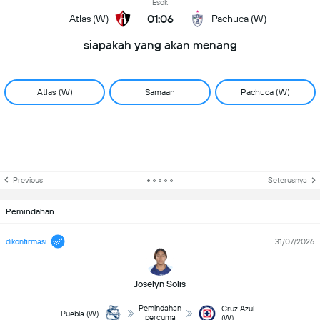
Esok
01:06
Atlas (W)
Pachuca (W)
siapakah yang akan menang
Atlas (W)
Samaan
Pachuca (W)
Previous
Seterusnya
Pemindahan
dikonfirmasi
31/07/2026
Joselyn Solis
Pemindahan
Cruz Azul
Puebla (W)
percuma
(W)