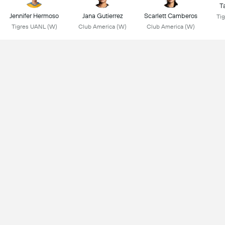
Ta
Jennifer Hermoso
Jana Gutierrez
Scarlett Camberos
Ti
Tigres UANL (W)
Club America (W)
Club America (W)