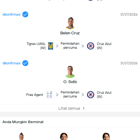
dikonfirmasi
31/07/2026
Belen Cruz
Pemindahan
Tigres UANL
Cruz Azul
percuma
(W)
(W)
dikonfirmasi
31/07/2026
O. Solís
Pemindahan
Cruz Azul
Free Agent
percuma
(W)
Lihat semua
Anda Mungkin Berminat