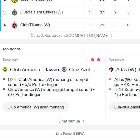
Guadalajara Chivas (W)
3
1
3:1
2
3
Club Tijuana (W)
4
1
1:2
-1
0
Carta & Kedudukan #COMPETITOR_NAME
Top trends
Tomorrow
Tomorrow
Club America (W)
lawan
Cruz Azul (W)
Atlas (W)
H2H: Club America (W) menang di tempat
Atlas (W): K
sendiri - 5/5 Pertandingan
gol - 4/5 Pe
Club America (W) menang di tempat sendiri -
H2H: Kedua-d
6/7 Pertandingan
4/5 Pertandi
Club America (W) akan menang
Dua-dua pasuk
Lihat semua
Liga Femenil BBVA