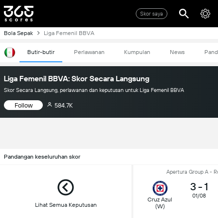
Skor saya
Bola Sepak
Liga Femenil BBVA
Butir-butir
Perlawanan
Kumpulan
News
Pand
Liga Femenil BBVA: Skor Secara Langsung
Skor Secara Langsung, perlawanan dan keputusan untuk Liga Femenil BBVA
Follow
584.7K
Pandangan keseluruhan skor
Apertura Group A - R
3
-
1
01/08
Cruz Azul
Lihat Semua Keputusan
(W)