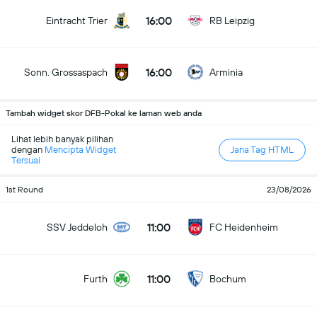
16:00
Eintracht Trier
RB Leipzig
16:00
Sonn. Grossaspach
Arminia
Tambah widget skor DFB-Pokal ke laman web anda
Lihat lebih banyak pilihan
dengan
Mencipta Widget
Jana Tag HTML
Tersuai
1st Round
23/08/2026
11:00
SSV Jeddeloh
FC Heidenheim
11:00
Furth
Bochum