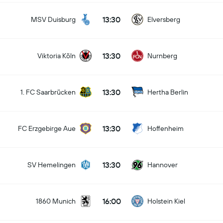
13:30
MSV Duisburg
Elversberg
13:30
Viktoria Köln
Nurnberg
13:30
1. FC Saarbrücken
Hertha Berlin
13:30
FC Erzgebirge Aue
Hoffenheim
13:30
SV Hemelingen
Hannover
16:00
1860 Munich
Holstein Kiel