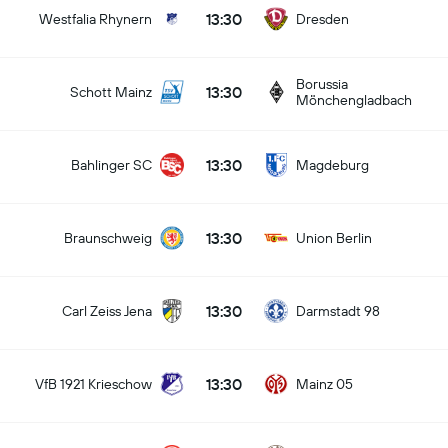
13:30
Westfalia Rhynern
Dresden
Borussia
13:30
Schott Mainz
Mönchengladbach
13:30
Bahlinger SC
Magdeburg
13:30
Braunschweig
Union Berlin
13:30
Carl Zeiss Jena
Darmstadt 98
13:30
VfB 1921 Krieschow
Mainz 05