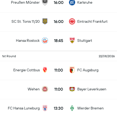
16:00
Preußen Münster
Karlsruhe
16:00
SC St. Tonis 11/20
Eintracht Frankfurt
18:45
Hansa Rostock
Stuttgart
1st Round
22/08/2026
11:00
Energie Cottbus
FC Augsburg
11:00
Wehen
Bayer Leverkusen
13:30
FC Hansa Luneburg
Werder Bremen