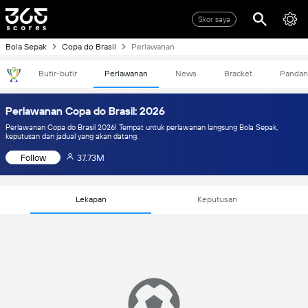
Skor saya
Bola Sepak
Copa do Brasil
Perlawanan
Butir-butir
Perlawanan
News
Bracket
Pandan
Perlawanan Copa do Brasil: 2026
Perlawanan Copa do Brasil 2026! Tempat untuk perlawanan langsung Bola Sepak,
keputusan dan jadual yang akan datang.
Follow
37.73M
Lekapan
Keputusan