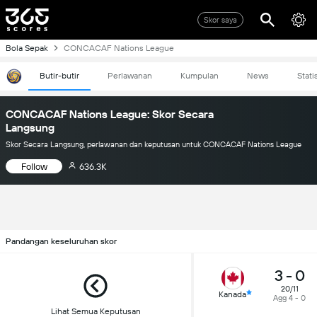
Skor saya
Bola Sepak
CONCACAF Nations League
Butir-butir
Perlawanan
Kumpulan
News
Stati
CONCACAF Nations League: Skor Secara
Langsung
Skor Secara Langsung, perlawanan dan keputusan untuk CONCACAF Nations League
Follow
636.3K
Pandangan keseluruhan skor
3
-
0
20/11
Kanada
Agg 4 - 0
Lihat Semua Keputusan