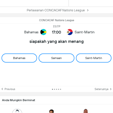
Perlawanan CONCACAF Nations League
CONCACAF Nations League
23/09
17:00
Bahamas
Saint-Martin
siapakah yang akan menang
Bahamas
Samaan
Saint-Martin
Previous
Seterusnya
Anda Mungkin Berminat