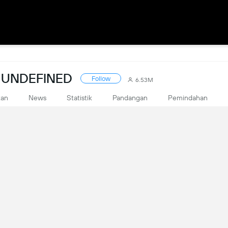
 UNDEFINED
Follow
6.53M
kan
News
Statistik
Pandangan
Pemindahan