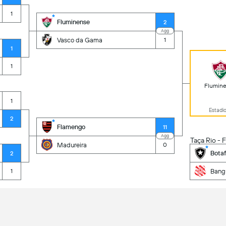
1
Fluminense
2
Agg
Vasco da Gama
1
1
1
Flumin
1
Estadio
2
Flamengo
11
Agg
Taça Rio - F
Madureira
0
Bota
2
Bang
1