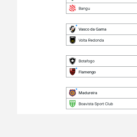
Bangu
Vasco da Gama
Volta Redonda
Botafogo
Flamengo
Madureira
Boavista Sport Club