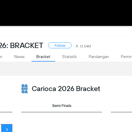
26: BRACKET
Follow
13.54M
an
News
Bracket
Statistik
Pandangan
Pemi
Carioca 2026 Bracket
Semi Finals
3