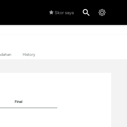
Skor saya
ndahan
History
Final