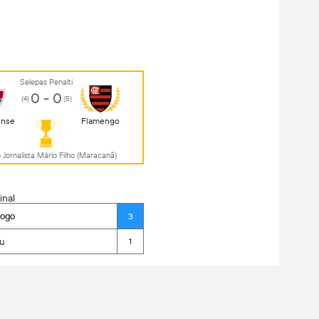
Selepas Penalti
0 - 0
(4)
(5)
ense
Flamengo
 Jornalista Mário Filho (Maracanã)
inal
fogo
3
u
1