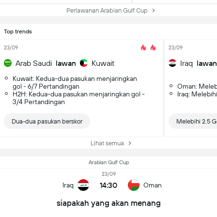
Perlawanan Arabian Gulf Cup
Top trends
23/09
23/09
Arab Saudi
lawan
Kuwait
Iraq
lawan
Kuwait: Kedua-dua pasukan menjaringkan
gol - 6/7 Pertandingan
Oman: Melebi
H2H: Kedua-dua pasukan menjaringkan gol -
Iraq: Melebih
3/4 Pertandingan
Dua-dua pasukan berskor
Melebihi 2.5 G
Lihat semua
Arabian Gulf Cup
23/09
14:30
Iraq
Oman
siapakah yang akan menang