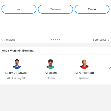
Iraq
Samaan
Oman
Previous
Seterusnya
Anda Mungkin Berminat
Z
Salem Al Dawsari
Ali Jasim
Ali Al-Hamadi
Al Hilal Riyadh
Como
Ipswich