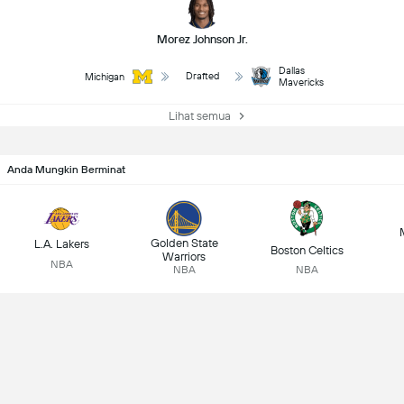
Morez Johnson Jr.
Dallas
Drafted
Michigan
Mavericks
Lihat semua
Anda Mungkin Berminat
Golden State
L.A. Lakers
Boston Celtics
Warriors
NBA
NBA
NBA