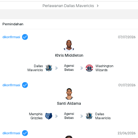
Perlawanan Dallas Mavericks
Pemindahan
dikonfirmasi
07/07/2026
Khris Middleton
Agensi
Dallas
Washington
Bebas
Mavericks
Wizards
dikonfirmasi
01/07/2026
Santi Aldama
Agensi
Memphis
Dallas
Bebas
Grizzlies
Mavericks
dikonfirmasi
23/06/2026