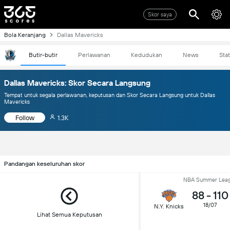
Skor saya
Bola Keranjang
Dallas Mavericks
Butir-butir
Perlawanan
Kedudukan
News
Stat
Dallas Mavericks: Skor Secara Langsung
Tempat untuk segala perlawanan, keputusan dan Skor Secara Langsung untuk Dallas
Mavericks
Follow
1.3K
Pandangan keseluruhan skor
NBA Summer Lea
88
-
110
18/07
N.Y. Knicks
Lihat Semua Keputusan