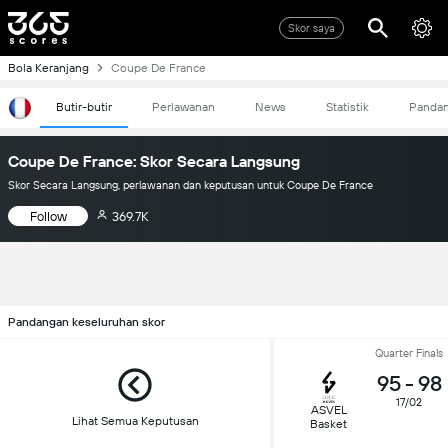
Skor saya
Bola Keranjang
Coupe De France
Butir-butir
Perlawanan
News
Statistik
Panda
Coupe De France: Skor Secara Langsung
Skor Secara Langsung, perlawanan dan keputusan untuk Coupe De France
Follow
369.7K
Pandangan keseluruhan skor
Quarter Finals
95
-
98
17/02
ASVEL
Lihat Semua Keputusan
Basket