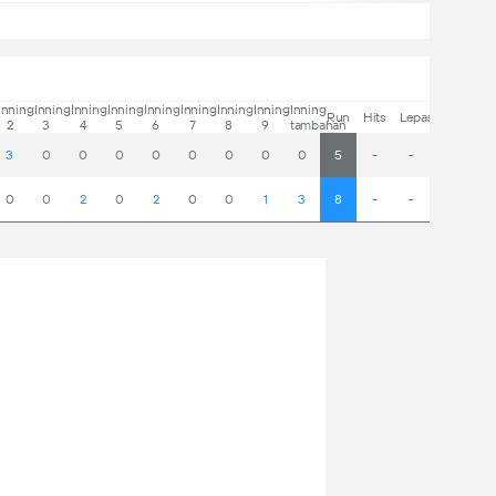
Inning
Inning
Inning
Inning
Inning
Inning
Inning
Inning
Inning
Run
Hits
Lepas
2
3
4
5
6
7
8
9
tambahan
3
0
0
0
0
0
0
0
0
5
-
-
0
0
2
0
2
0
0
1
3
8
-
-