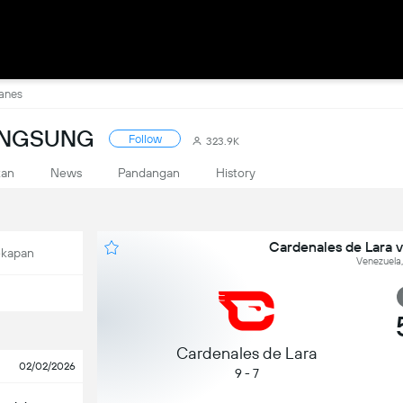
lanes
ANGSUNG
Follow
323.9K
kan
News
Pandangan
History
Cardenales de Lara 
ekapan
Venezuela
Cardenales de Lara
02/02/2026
9 - 7