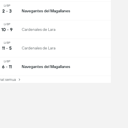
LVBP
2 - 3
Navegantes del Magallanes
LVBP
10 - 9
Cardenales de Lara
LVBP
11 - 5
Cardenales de Lara
LVBP
6 - 11
Navegantes del Magallanes
at semua