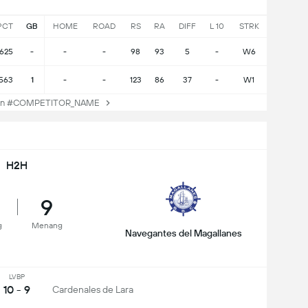
PCT
GB
HOME
ROAD
RS
RA
DIFF
L 10
STRK
.625
-
-
-
98
93
5
-
W6
.563
1
-
-
123
86
37
-
W1
an #COMPETITOR_NAME
H2H
9
g
Menang
Navegantes del Magallanes
LVBP
10 - 9
Cardenales de Lara