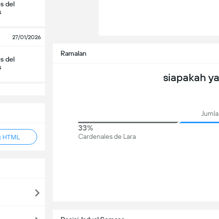
s del
s
27/01/2026
Ramalan
s del
s
siapakah y
Jumla
33%
Cardenales de Lara
g HTML