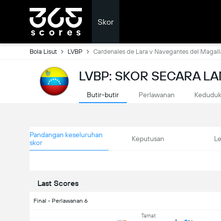
Skor
Bola Lisut
LVBP
Cardenales de Lara v Navegantes del Magal
LVBP: SKOR SECARA L
Butir-butir
Perlawanan
Kedudu
Pandangan keseluruhan
Keputusan
L
skor
Last Scores
Final - Perlawanan 6
Tamat