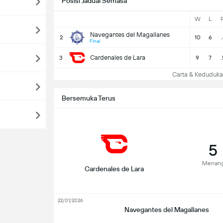
Posisi Jadual Semasa
W
L
Navegantes del Magallanes
2
10
6
Final
Cardenales de Lara
3
9
7
Carta & Keduduk
Bersemuka Terus
5
Menan
Cardenales de Lara
22/01/2026
Navegantes del Magallanes