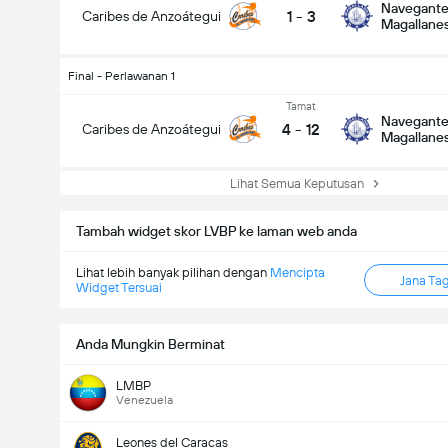
Navegante
1
-
3
Caribes de Anzoátegui
Magallane
Final - Perlawanan 1
Tamat
Navegante
4
-
12
Caribes de Anzoátegui
Magallane
Lihat Semua Keputusan
Tambah widget skor LVBP ke laman web anda
Lihat lebih banyak pilihan dengan
Mencipta
Jana Ta
Widget Tersuai
Anda Mungkin Berminat
LMBP
Venezuela
Leones del Caracas