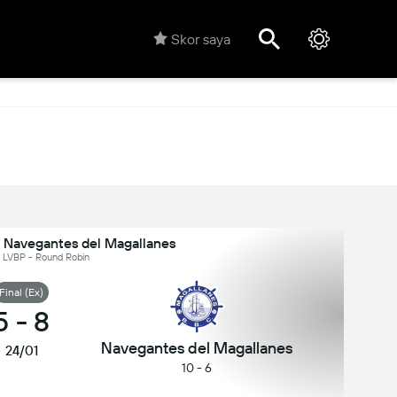
Skor saya
v Navegantes del Magallanes
, LVBP - Round Robin
Final (Ex)
5
-
8
Navegantes del Magallanes
24/01
10 - 6