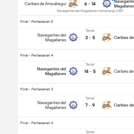
Navegante
6
-
14
Caribes de Anzoátegui
Magallane
Navegantes del Magallanes memenangi LVBP
Final - Perlawanan 5
Tamat
Navegantes del
3
-
5
Caribes de
Magallanes
Final - Perlawanan 4
Tamat
Navegantes del
14
-
5
Caribes de
Magallanes
Final - Perlawanan 3
Tamat
Navegantes del
7
-
9
Caribes de
Magallanes
Final - Perlawanan 2
Tamat