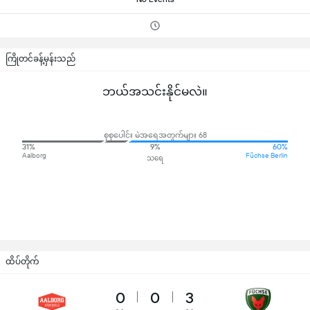
ကြိုတင်ခန့်မှန်းသည်
ဘယ်အသင်းနိုင်မလဲ။
စုစုပေါင်း မဲအရေအတွက်များ 68
31%
9%
60%
Aalborg
Füchse Berlin
သရေ
ထိပ်တိုက်
0
0
3