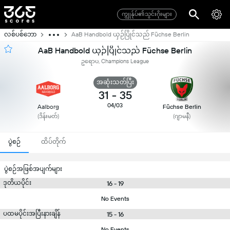
ကျွုန်ုပ်၏သွင်းဂိုးများ
လစ်ပစ်ဘော
AaB Handbold ယှဉ်ပြိုင်သည် Füchse Berlin
AaB Handbold ယှဉ်ပြိုင်သည် Füchse Berlin
ဥရောပ, Champions League
အဆုံးသတ်ပြီး
31
-
35
04/03
Aalborg
Füchse Berlin
(ဒိန်းမတ်)
(ဂျာမနီ)
ပွဲစဉ်
ထိပ်တိုက်
ပွဲစဉ်အဖြစ်အပျက်များ
ဒုတိယပိုင်း
16 - 19
No Events
ပထမပိုင်းအပြီးနားချိန်
15 - 16
No Events