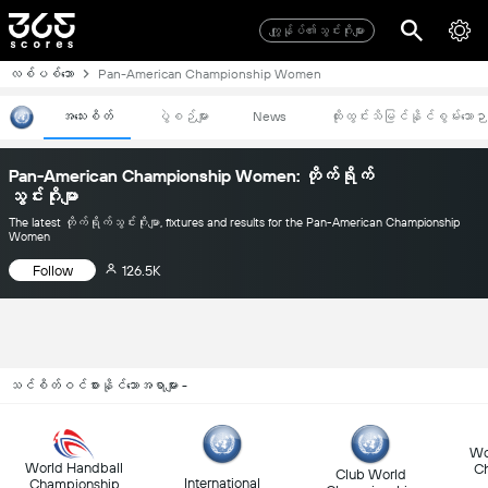
ကျွုန်ုပ်၏သွင်းဂိုးများ
လစ်ပစ်ဘော
Pan-American Championship Women
အသေးစိတ်
ပွဲစဉ်များ
News
ထိုးထွင်းသိမြင်နိုင်စွမ်းသောဉ
Pan-American Championship Women: တိုက်ရိုက်
သွင်းဂိုးမျာ
The latest တိုက်ရိုက်သွင်းဂိုးမျာ, fixtures and results for the Pan-American Championship
Women
Follow
126.5K
သင်စိတ်ဝင်စားနိုင်သောအရာများ -
Wo
World Handball
C
Club World
International
Championship