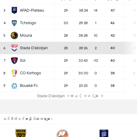
AFAD-Plateau
3
29
38:24
14
47
13
Tchologo
4
30
29:28
1
46
12
Mouna
5
28
38:28
10
42
12
Stade D'abidjan
6
28
28:26
2
40
11
Sol
7
29
33:43
-10
40
12
CO Korhogo
8
29
30:30
0
38
10
Bouaké Fc
9
29
23:23
0
38
9
Stade D'abidjan ဇယားနှင့် အဆင့်များ
သင်စိတ်ဝင်စားနိုင်သောအရာများ -