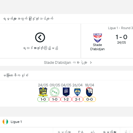
ရမှတ်များအတွက် ခြုံငုံသုံးသပ်ချက်
Ligue 1 - Round 
1
-
0
24/05
Stade
ရလဒ်အားလုံးကိုကြည့်မည်
D'abidjan
Stade D'abidjan ကစားပွဲများ
မကြာသေးမီက ပုံစံ
24/05
09/05
04/05
26/04
18/04
1
-
0
1
-
0
1
-
2
2
-
1
0
-
0
Ligue 1
ရမှတ်များ
F:A
+/-
ရမှတ်များ
နိုင်ပွ