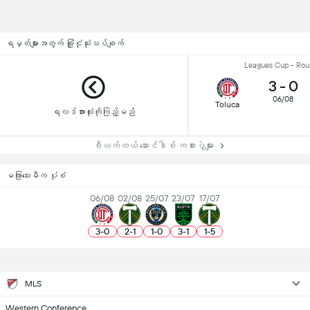
ရမှတ်များအတွက် ခြုံငုံသုံးသပ်ချက်
Leagues Cup - Rou
3
-
0
06/08
Toluca
ရလဒ်အားလုံးကိုကြည့်မည်
စီယက်တယ် ဆောင်ဒါစ် ကစားပွဲများ
မကြာသေးမီက ပုံစံ
06/08
02/08
25/07
23/07
17/07
3
-
0
2
-
1
1
-
0
3
-
1
1
-
5
MLS
Western Conference