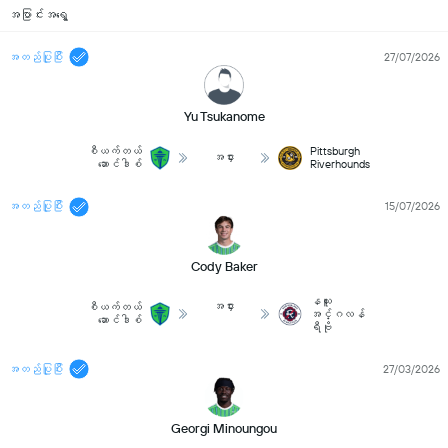
အပြာင်းအရွေ့
အတည်ပြုပြီး
27/07/2026
Yu Tsukanome
စီယက်တယ်
Pittsburgh
အငှား
ဆောင်ဒါစ်
Riverhounds
အတည်ပြုပြီး
15/07/2026
Cody Baker
နယူး
အငှား
စီယက်တယ်
အင်္ဂလန်
ဆောင်ဒါစ်
ရီဗို
အတည်ပြုပြီး
27/03/2026
Georgi Minoungou