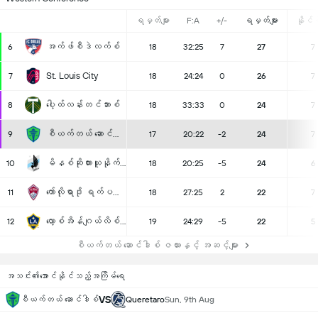
ရမှတ်များ
F:A
+/-
ရမှတ်များ
နိုင်ပွ
အက်ဖ်စီဒဲလက်စ်
6
18
32:25
7
27
7
St. Louis City
7
18
24:24
0
26
7
ပေါ့ထ်လန်းတင်ဘားစ်
8
18
33:33
0
24
7
စီယက်တယ် ဆောင်ဒါစ်
9
17
20:22
-2
24
7
မိနစ်ဆိုထားယူနိုက်တက်
10
18
20:25
-5
24
6
ကော်လိုရာဒို ရက်ပစ်စ်
11
18
27:25
2
22
7
လော့စ်အိန်ဂျယ်လိစ် ဂလာစီ
12
19
24:29
-5
22
5
စီယက်တယ် ဆောင်ဒါစ် ဇယားနှင့် အဆင့်များ
အသင်း၏အောင်နိုင်သည့်အကြိမ်ရေ
VS
စီယက်တယ် ဆောင်ဒါစ်
Queretaro
Sun, 9th Aug