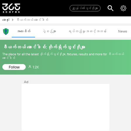
ကျွုန်ုပ်၏သွင်းဂိုးများ
ဘောလုံး
စီယက်တယ် ဆောင်ဒါစ်
အသေးစိတ်
ပွဲစဉ်များ
ရပ်တည်မှုအဆင့်အတန်း
News
စီယက်တယ် ဆောင်ဒါစ်: တိုက်ရိုက်သွင်းဂိုးမျာ
The place for all the latest တိုက်ရိုက်သွင်းဂိုးမျာ, fixtures, results and more for စီယက်တယ်
ဆောင်ဒါစ်
Follow
1.2K
Ad