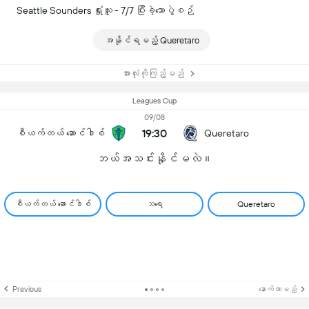
Seattle Sounders ရှုံးသူ - 7/7 ပြီးခဲ့သောပွဲစဉ်
အနိုင်ရမည့် Queretaro
အားလုံးကိုကြည့်မည်
Leagues Cup
09/08
19:30
စီယက်တယ် ဆောင်ဒါစ်
Queretaro
ဘယ်အသင်းနိုင်မလဲ။
စီယက်တယ် ဆောင်ဒါစ်
သရေ
Queretaro
Previous
နောက်လာမည့်