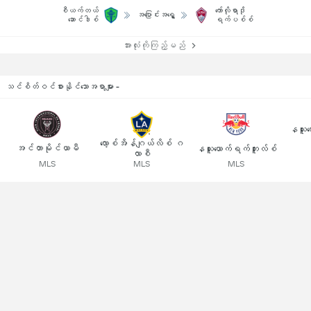
စီယက်တယ်
ကော်လိုရာဒို
အပြောင်းအရွှေ့
ဆောင်ဒါစ်
ရက်ပစ်စ်
အားလုံးကိုကြည့်မည်
သင်စိတ်ဝင်စားနိုင်သောအရာများ -
နယူးယ
လော့စ်အိန်ဂျယ်လိစ် ဂ
အင်တာမိုင်ယာမီ
နယူးယောက်ရက်ဘူးလ်စ်
လာစီ
MLS
MLS
MLS