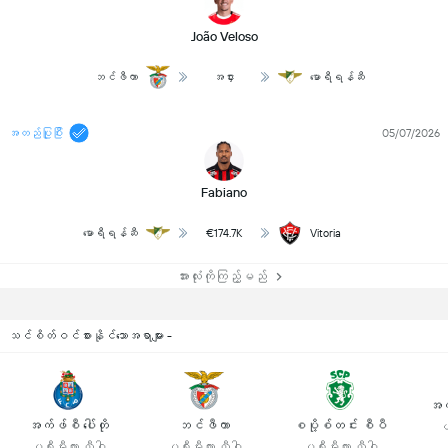
João Veloso
ဘင်ဖီကာ
အငှား
မောရီရန်ဆီ
အတည်ပြုပြီး
05/07/2026
Fabiano
မောရီရန်ဆီ
€174.7K
Vitoria
အားလုံးကိုကြည့်မည်
သင်စိတ်ဝင်စားနိုင်သောအရာများ -
အက
အက်ဖ်စီ ပေါ်တို
ဘင်ဖီကာ
စပို့စ်တင်း စီပီ
ပ
ပရီးမီးယား လီဂါ
ပရီးမီးယား လီဂါ
ပရီးမီးယား လီဂါ