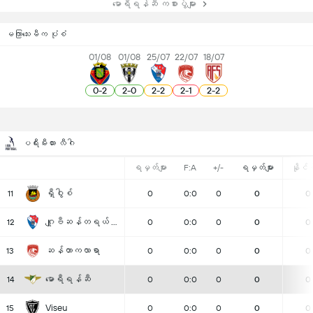
မောရီရန်ဆီ ကစားပွဲများ
မကြာသေးမီက ပုံစံ
01/08
01/08
25/07
22/07
18/07
0
-
2
2
-
0
2
-
2
2
-
1
2
-
2
ပရီးမီးယား လီဂါ
ရမှတ်များ
F:A
+/-
ရမှတ်များ
နိုင်ပွ
ရှီဝွါစ်
11
0
0:0
0
0
0
ဂျူဗီဆန်တရယ် အက်ဖ်စီ
12
0
0:0
0
0
0
ဆန်တာကလာရာ
13
0
0:0
0
0
0
မောရီရန်ဆီ
14
0
0:0
0
0
0
Viseu
15
0
0:0
0
0
0