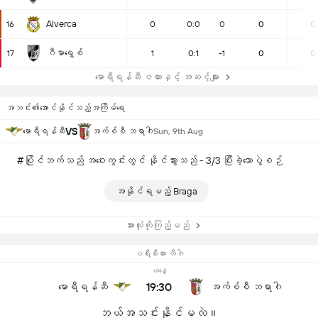
Alverca
16
0
0:0
0
0
0
ဂီမာရေ့စ်
17
1
0:1
-1
0
0
မောရီရန်ဆီ ဇယားနှင့် အဆင့်များ
အသင်း၏အောင်နိုင်သည့်အကြိမ်ရေ
VS
မောရီရန်ဆီ
အက်စ်စီ ဘရာဂါ
Sun, 9th Aug
#ပြိုင်ဘက်သည် အဝေးကွင်းတွင် နိုင်သွားသည် - 3/3 ပြီးခဲ့သောပွဲစဉ်
အနိုင်ရမည့် Braga
အားလုံးကိုကြည့်မည်
ပရီးမီးယား လီဂါ
ယနေ့
19:30
မောရီရန်ဆီ
အက်စ်စီ ဘရာဂါ
ဘယ်အသင်းနိုင်မလဲ။