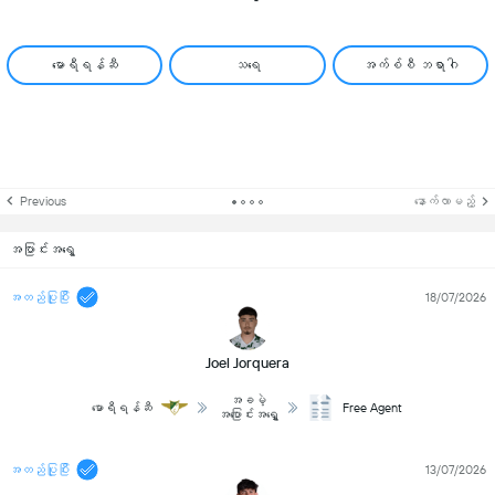
မောရီရန်ဆီ
သရေ
အက်စ်စီ ဘရာဂါ
Previous
နောက်လာမည့်
အပြာင်းအရွေ့
အတည်ပြုပြီး
18/07/2026
Joel Jorquera
အခမဲ့
မောရီရန်ဆီ
Free Agent
အပြောင်းအရွှေ့
အတည်ပြုပြီး
13/07/2026