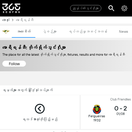
ကျွုန်ုပ်၏သွင်းဂိုးများ
ဘောလုံး
မောရီရန်ဆီ
အသေးစိတ်
ပွဲစဉ်များ
ရပ်တည်မှုအဆင့်အတန်း
News
မောရီရန်ဆီ: တိုက်ရိုက်သွင်းဂိုးမျာ
The place for all the latest တိုက်ရိုက်သွင်းဂိုးမျာ, fixtures, results and more for မောရီရန်ဆီ
Follow
ရမှတ်များအတွက် ခြုံငုံသုံးသပ်ချက်
Club Friendlies
0
-
2
01/08
Felgueiras
ရလဒ်အားလုံးကိုကြည့်မည်
1932