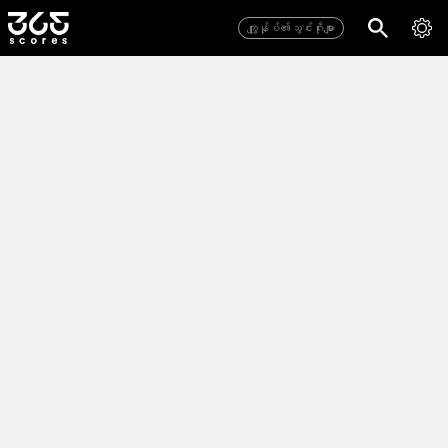
ကျွုန်ုပ်၏သွင်းဂိုးများ