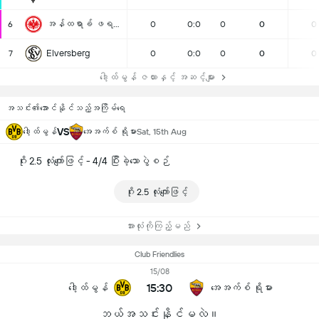
အန်ထရာခ် ဖရန်ဖော့ခ်
6
0
0:0
0
0
0
Elversberg
7
0
0:0
0
0
0
ဒေါ့ထ်မွန် ဇယားနှင့် အဆင့်များ
အသင်း၏အောင်နိုင်သည့်အကြိမ်ရေ
VS
ဒေါ့ထ်မွန်
အေအက်စ် ရိုမား
Sat, 15th Aug
ဂိုး 2.5 လုံးကျော်ဖြင့် - 4/4 ပြီးခဲ့သောပွဲစဉ်
ဂိုး 2.5 လုံးကျော်ဖြင့်
အားလုံးကိုကြည့်မည်
Club Friendlies
15/08
15:30
ဒေါ့ထ်မွန်
အေအက်စ် ရိုမား
ဘယ်အသင်းနိုင်မလဲ။