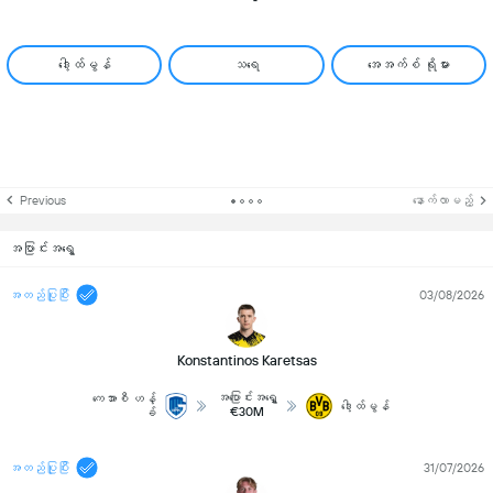
ဒေါ့ထ်မွန်
သရေ
အေအက်စ် ရိုမား
Previous
နောက်လာမည့်
အပြာင်းအရွေ့
အတည်ပြုပြီး
03/08/2026
Konstantinos Karetsas
အပြောင်းအရွှေ့
ကေအာစီ ဟန့်
ဒေါ့ထ်မွန်
€30M
ခ်
အတည်ပြုပြီး
31/07/2026