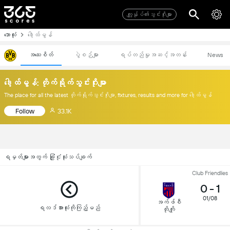
ကျွုန်ုပ်၏သွင်းဂိုးများ
ဘောလုံး
ဒေါ့ထ်မွန်
အသေးစိတ်
ပွဲစဉ်များ
ရပ်တည်မှုအဆင့်အတန်း
News
ဒေါ့ထ်မွန်: တိုက်ရိုက်သွင်းဂိုးမျာ
The place for all the latest တိုက်ရိုက်သွင်းဂိုးမျာ, fixtures, results and more for ဒေါ့ထ်မွန်
Follow
33.1K
ရမှတ်များအတွက် ခြုံငုံသုံးသပ်ချက်
Club Friendlies
0
-
1
01/08
အက်ဖ်စီ
ရလဒ်အားလုံးကိုကြည့်မည်
တိုကျို