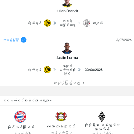
Julian Brandt
အခမဲ့
ဒေါ့ထ်မွန်
အေဂျက်
အပြောင်းအရွှေ့
အတည်ပြုပြီး
13/07/2026
Justin Lerma
စာချုပ်
ဒေါ့ထ်မွန်
သက်တမ်းတိုး
30/06/2028
ခြင်း
အားလုံးကိုကြည့်မည်
သင်စိတ်ဝင်စားနိုင်သောအရာများ -
ဘိုဂိုရှီးယား မန်ရှင်ဂ
ဘေယာ လေဗာကူဆင်
ဘိုင်ယန်မြူးနစ်
ဘ
လာဘက်ခ်
ဘွန်ဒက်လီဂါ
ဘွန်ဒက်လီဂါ
ဘွန်ဒက်လီဂါ