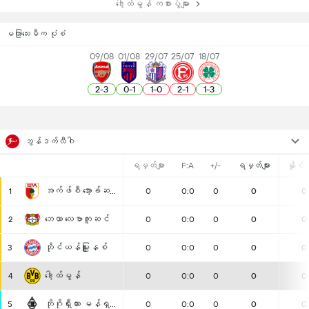
ဒေါ့ထ်မွန် ကစားပွဲများ
မကြာသေးမီက ပုံစံ
09/08
01/08
29/07
25/07
18/07
2
-
3
0
-
1
1
-
0
2
-
1
1
-
3
ဘွန်ဒက်လီဂါ
ရမှတ်များ
F:A
+/-
ရမှတ်များ
နိုင်ပွ
အက်ဖ်စီ အော့ခ်ဆဗို့ခ်
1
0
0:0
0
0
0
ဘေယာ လေဗာကူဆင်
2
0
0:0
0
0
0
ဘိုင်ယန်မြူးနစ်
3
0
0:0
0
0
0
ဒေါ့ထ်မွန်
4
0
0:0
0
0
0
ဘိုဂိုရှီးယား မန်ရှင်ဂလာဘက်ခ်
5
0
0:0
0
0
0