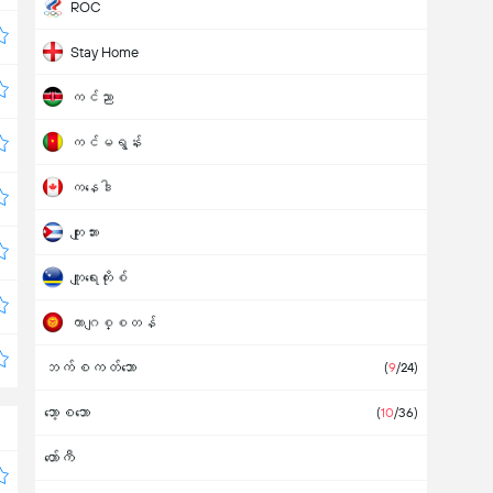
ROC
Stay Home
ကင်ညာ
ကင်မရွန်း
ကနေဒါ
ကျုးဘား
ကျူရေးကိုးစ်
ကာဂျစ္စတန်
ဘက်စကတ်ဘော
ကာဇက်စတန်
(
9
/24)
ဘော့စဘော
ကာတာ
(
10
/36)
ဟော်ကီ
ကိုစတာရီကာ