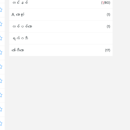
တင်းနစ်
ကိုဆိုဗို
(
1
/80)
A. ဘောလုံး
ကိုလံဘီယာ
(
1
/5)
(1)
လစ်ပစ်ဘော
ကူဝိတ်
(1)
ရက်ဂဘီ
ချက်သမ္မတနိုင်ငံ
ဘော်လီဘော
ချီလီ
(2)
(17)
ခရိုအေးရှား
ဂျပန်
ဂျမေကာ
ဂျာမနီ
(1)
ဂျီလ်ဘရောတား
ဂျော်ဂျီယာ