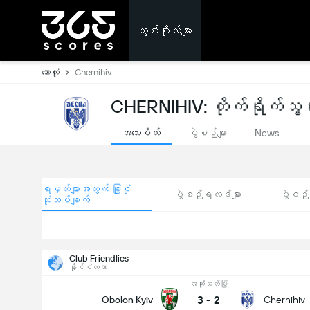
သွင်းဂိုးလ်များ
ဘောလုံး
Chernihiv
CHERNIHIV: တိုက်ရိုက်သွင်း
အသေးစိတ်
ပွဲစဉ်များ
News
ရမှတ်များအတွက် ခြုံငုံ
ပွဲစဉ်ရလဒ်များ
ပွဲစဉ်ရ
သုံးသပ်ချက်
Club Friendlies
နိုင်ငံတကာ
အဆုံးသတ်ပြီး
3
-
2
Obolon Kyiv
Chernihiv