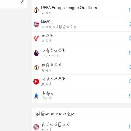
UEFA Europa League Qualifiers
ဥရောပ
NWSL
အမေရိကန်ပြည်ထောင်စု
လာလီဂါ
စပိန်
ပရီးမီးယားလီဂါ
အင်္ဂလန်
ယူရိုပါလိဂ်
ဥရောပ
ဘွန်ဒက်လီဂါ
ဂျာမနီ
စီးရီးအေ
အီတလီ
ကျော်ကြားသော အားကစားအဖွဲ့များ
ဘိုင်ယန်မြူးနစ်
ဂျာမနီ