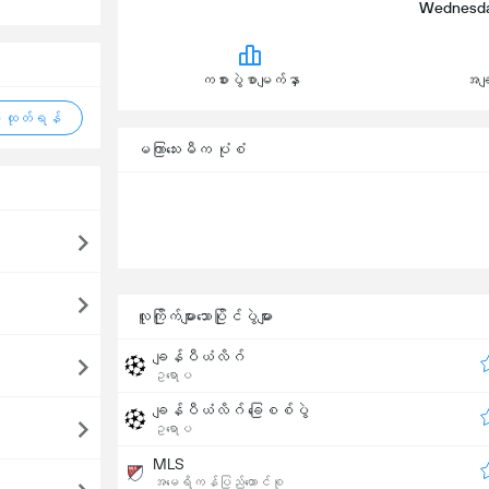
Wednesday,
ကစားပွဲစာမျက်နှာ
အချ
 ထုတ်ရန်
မကြာသေးမီက ပုံစံ
လူကြိုက်များသောပြိုင်ပွဲများ
ချန်ပီယံလိဂ်
ဥရောပ
ချန်ပီယံလိဂ် ခြေစစ်ပွဲ
ဥရောပ
MLS
အမေရိကန်ပြည်ထောင်စု