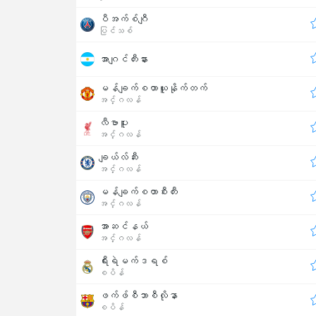
ပီအက်စ်ဂျီ
ပြင်သစ်
အာဂျင်တီးနား
မန်ချက်စတာယူနိုက်တက်
အင်္ဂလန်
လီဗာပူး
အင်္ဂလန်
ချယ်လ်ဆီး
အင်္ဂလန်
မန်ချက်စတာစီးတီး
အင်္ဂလန်
အာဆင်နယ်
အင်္ဂလန်
ရီးရဲမက်ဒရစ်
စပိန်
ဖက်ဖ်စီဘာစီလိုနာ
စပိန်