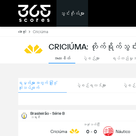
သွင်းဂိုးလ်များ
ဘောလုံး
Criciúma
CRICIÚMA: တိုက်ရိုက်သွင်းဂ
အသေးစိတ်
ပွဲစဉ်များ
ရပ်တည်မှု
ရမှတ်များအတွက် ခြုံငုံ
ပွဲစဉ်ရလဒ်များ
ပွဲစဉ်ရ
သုံးသပ်ချက်
Brasileirão - Série B
ဘရာဇီး
အဆုံးသတ်ပြီး
0
-
0
Criciúma
Náutico