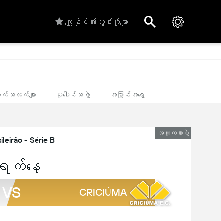
ကျွုန်ုပ်၏သွင်းဂိုးများ
က်အလက်များ
ပူးပေါင်းအဖွဲ့
အပြာင်းအရွေ့
အထူးကစားပွဲ
ileirão - Série B
ရက်နေ့
VS
CRICIÚMA