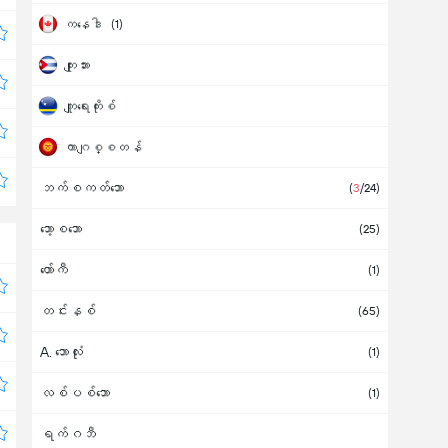
ကနေဒါ
(1)
ကျုးဘား
ကျူရေးကိုးစ်
ကာဂျစ္စတန်
ဘက်စကတ်ဘော
ကာဇက်စတန်
(
3
/24)
ဘော့စဘော
ကာတာ
(25)
ဟော်ကီ
ကိုစတာရီကာ
(1)
(1)
တင်းနစ်
ကိုဆိုဗို
(65)
A. ဘောလုံး
ကိုလံဘီယာ
(1)
(1)
လစ်ပစ်ဘော
ကူဝိတ်
(1)
ရက်ဂဘီ
ချက်သမ္မတနိုင်ငံ
(7)