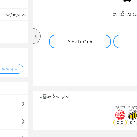
ဘယ်အသင
28/08/2026
Athletic Club
 ထုတ်ရန်
မကြာသေးမီက ပုံစံ
26/07
21/0
0
-
0
0
-
1