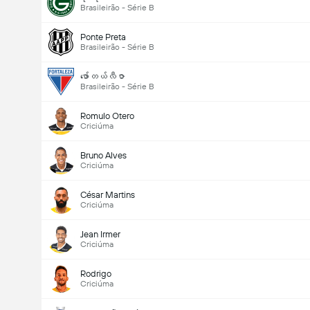
Brasileirão - Série B
Ponte Preta
Brasileirão - Série B
ဖော်တယ်လီဇာ
Brasileirão - Série B
Romulo Otero
Criciúma
Bruno Alves
Criciúma
César Martins
Criciúma
Jean Irmer
Criciúma
Rodrigo
Criciúma