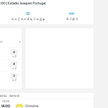
4:00 | Estádio Joaquim Portugal
အဆင့်အတန်းရပ်တည်မှု
ထိပ်တိုက်
se
4
ရဂိုး
4
ရဂိုး
3
ရဂိုး
eirão - Série B
09/08
14:00
Criciúma