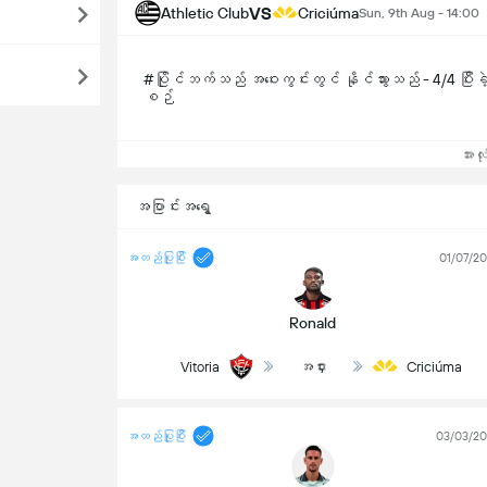
VS
Athletic Club
Criciúma
Sun, 9th Aug - 14:00
#ပြိုင်ဘက်သည် အဝေးကွင်းတွင် နိုင်သွားသည် - 4/4 ပြီးခဲ့
စဉ်
အားလုံ
အပြာင်းအရွေ့
အတည်ပြုပြီး
01/07/2
Ronald
Vitoria
အငှား
Criciúma
အတည်ပြုပြီး
03/03/2