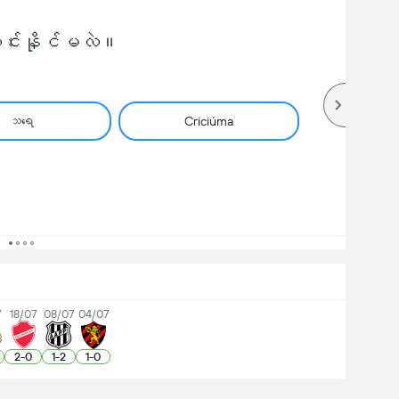
်းနိုင်မလဲ။
သရေ
Criciúma
7
18/07
08/07
04/07
2
-
0
1
-
2
1
-
0