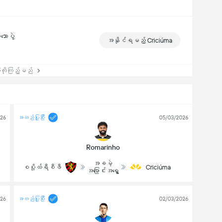
သောပွဲ
အနိုင်ရမည့် Criciúma
းကိုကြည့်မည်
026
အတည်ပြုပြီး
05/03/2026
Romarinho
အခမဲ့
စပို့ထ်ရီစီဖီ
Criciúma
အပြောင်းအရွှေ့
026
အတည်ပြုပြီး
02/03/2026