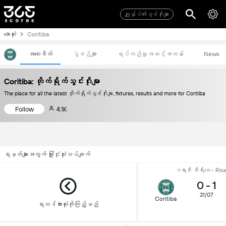
ကျွုန်ုပ်၏သွင်းဂိုးများ
ဘောလုံး
Coritiba
အသေးစိတ်
ပွဲစဉ်များ
ရပ်တည်မှုအဆင့်အတန်း
News
Coritiba: တိုက်ရိုက်သွင်းဂိုးမျာ
The place for all the latest တိုက်ရိုက်သွင်းဂိုးမျာ, fixtures, results and more for Coritiba
Follow
4.1K
ရမှတ်များအတွက် ခြုံငုံသုံးသပ်ချက်
ဘရာဇီး စီးရီးအေ - Rou
0
-
1
31/07
Coritiba
ရလဒ်အားလုံးကိုကြည့်မည်