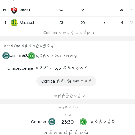
Vitoria
13
26
21
7
-9
22:
Mirassol
14
23
20
6
-4
23:
Coritiba ဇယားနှင့် အဆင့်များ
အသင်း၏အောင်နိုင်သည့်အကြိမ်ရေ
VS
Coritiba
ရှာပိကိုဝမ့်စီ
Sat, 8th Aug
Chapecoense မနိုင်ပါ - 5/5 ပြီးခဲ့သောပွဲစဉ်
Coritiba နိုင် (သို့) သရေကျမည်
အားလုံးကိုကြည့်မည်
ဘရာဇီး စီးရီးအေ
ယနေ့
23:30
Coritiba
ရှာပိကိုဝမ့်စီ
ဘယ်အသင်းနိုင်မလဲ။