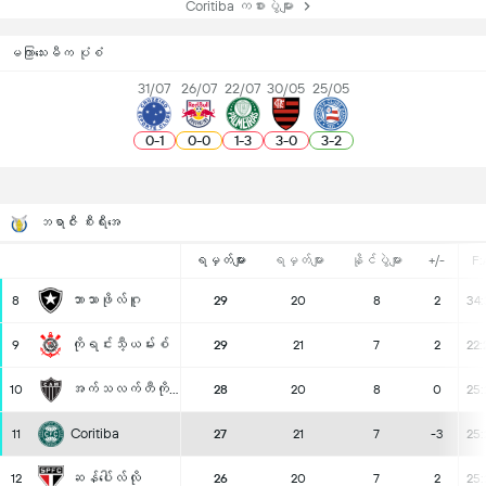
Coritiba ကစားပွဲများ
မကြာသေးမီက ပုံစံ
31/07
26/07
22/07
30/05
25/05
0
-
1
0
-
0
1
-
3
3
-
0
3
-
2
ဘရာဇီး စီးရီးအေ
ရမှတ်များ
ရမှတ်များ
နိုင်ပွဲများ
+/-
F:
ဘာသာဖိုလ်ဂူ
8
29
20
8
2
34:
ကိုရင်းသီ့ယမ်းစ်
9
29
21
7
2
22:
အက်သလက်တီကို မိနဲရိုး
10
28
20
8
0
25:
Coritiba
11
27
21
7
-3
25:
ဆန်ပေါ်လ်လို
12
26
20
7
2
25: