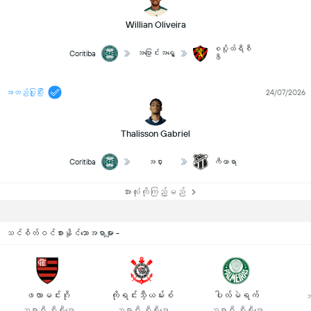
Willian Oliveira
စပို့ထ်ရီစီ
အပြောင်းအရွှေ့
Coritiba
ဖီ
အတည်ပြုပြီး
24/07/2026
Thalisson Gabriel
Coritiba
အငှား
ကီယာရာ
အားလုံးကိုကြည့်မည်
သင်စိတ်ဝင်စားနိုင်သောအရာများ -
ဖလာမင်းဂို
ကိုရင်းသီ့ယမ်းစ်
ပါလ်မဲရက်
ဘ
ဘရာဇီး စီးရီးအေ
ဘရာဇီး စီးရီးအေ
ဘရာဇီး စီးရီးအေ