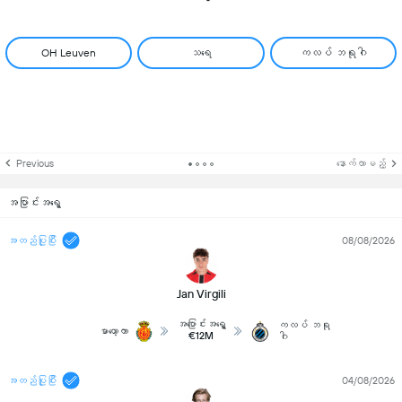
OH Leuven
သရေ
ကလပ် ဘရုဂါ
Previous
နောက်လာမည့်
အပြာင်းအရွေ့
အတည်ပြုပြီး
08/08/2026
Jan Virgili
အပြောင်းအရွှေ့
ကလပ် ဘရု
မာယော့ကာ
€12M
ဂါ
အတည်ပြုပြီး
04/08/2026