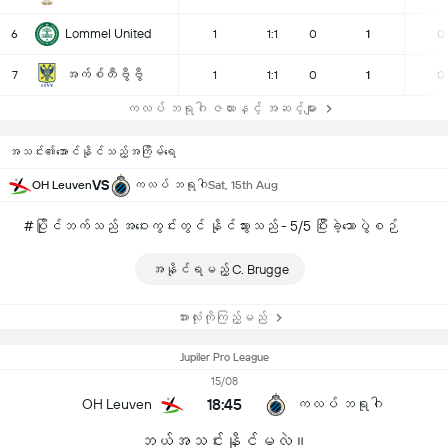
Lommel United
6
1
1:1
0
1
0
အက်စ်တီဗွီဗွီ
7
1
1:1
0
1
0
ကလပ် ဘရုဂါ ဇယားနှင့် အဆင့်များ
အသင်း၏အောင်နိုင်သည့်အကြိမ်ရေ
VS
OH Leuven
ကလပ် ဘရုဂါ
Sat, 15th Aug
#ပြိုင်ဘက်သည် အဝေးကွင်းတွင် နိုင်သွားသည် - 5/5 ပြီးခဲ့သောပွဲစဉ်
အနိုင်ရမည့် C. Brugge
အားလုံးကိုကြည့်မည်
Jupiler Pro League
15/08
18:45
OH Leuven
ကလပ် ဘရုဂါ
ဘယ်အသင်းနိုင်မလဲ။