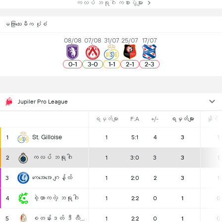
ကလပ် ဘရုဂါ ကစားပွဲများ
မကြာသေးမီက ပုံစံ
08/08
07/08
31/07
25/07
17/07
0
-
1
3
-
0
1
-
1
2
-
1
2
-
3
Jupiler Pro League
ရမှတ်များ
F:A
+/-
ရမှတ်များ
နိုင်ပွ
St. Gilloise
1
1
5:1
4
3
1
ကလပ် ဘရုဂါ
2
1
3:0
3
3
1
ကေအေအေ ဂျန့်ထ်
3
1
2:0
2
3
1
စဲ့ဟာကလဲ့ ဘရုဂါ
4
1
2:2
0
1
0
စတန်းဒတ် ဒီ လီယဲ့ရှ်
5
1
2:2
0
1
0