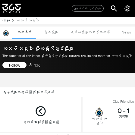
ကျွုန်ုပ်၏သွင်းဂိုးများ
ဘောလုံး
ကလပ် ဘရုဂါ
အသေးစိတ်
ပွဲစဉ်များ
ရပ်တည်မှုအဆင့်အတန်း
News
ကလပ် ဘရုဂါ: တိုက်ရိုက်သွင်းဂိုးမျာ
The place for all the latest တိုက်ရိုက်သွင်းဂိုးမျာ, fixtures, results and more for ကလပ် ဘရုဂါ
Follow
4.1K
ရမှတ်များအတွက် ခြုံငုံသုံးသပ်ချက်
Club Friendlies
0
-
1
08/08
ကလပ် ဘ
ရလဒ်အားလုံးကိုကြည့်မည်
ရုဂါ