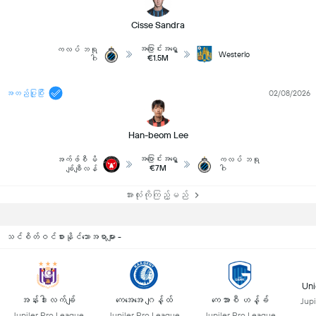
Cisse Sandra
အပြောင်းအရွှေ့
ကလပ် ဘရု
Westerlo
€1.5M
ဂါ
အတည်ပြုပြီး
02/08/2026
Han-beom Lee
အပြောင်းအရွှေ့
အက်ဖ်စီ မိ
ကလပ် ဘရု
€7M
ချ်ချီလန်
ဂါ
အားလုံးကိုကြည့်မည်
သင်စိတ်ဝင်စားနိုင်သောအရာများ -
Uni
အန်းဒါးလက်ချ်
ကေအေအေ ဂျန့်ထ်
ကေအာစီ ဟန့်ခ်
Jupi
Jupiler Pro League
Jupiler Pro League
Jupiler Pro League