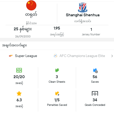
တရုတ်
Shanghai Shenhua
လက်ရှိအသင်း
နိုင်ငံသား
1.95
25 နှစ်များ
1
အရပ်အမြင့်
Jersey Number
26/09/2000
အချက်အလက်များ
Super League
AFC Champions League Elite
20/20
3
56
Clean Sheets
Saves
အဆင့်
6.3
1/5
34
Penalties Saved
Goals Conceded
အဆင့်