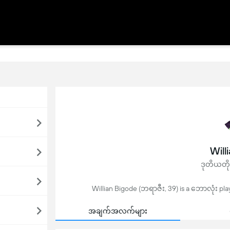
Will
ဒုတိယတိ
Willian Bigode (ဘရာဇီး, 39) is a ဘောလုံး pla
အချက်အလက်များ