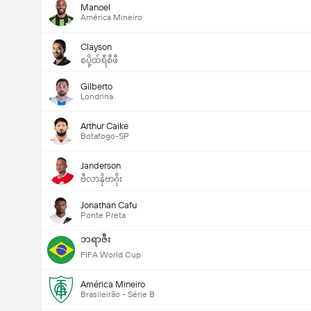
Manoel
América Mineiro
Clayson
စပို့ထ်ရီစီဖီ
Gilberto
Londrina
Arthur Caike
Botafogo-SP
Janderson
ဗီလာနိုဗာဂိုး
Jonathan Cafu
Ponte Preta
ဘရာဇီး
FIFA World Cup
América Mineiro
Brasileirão - Série B