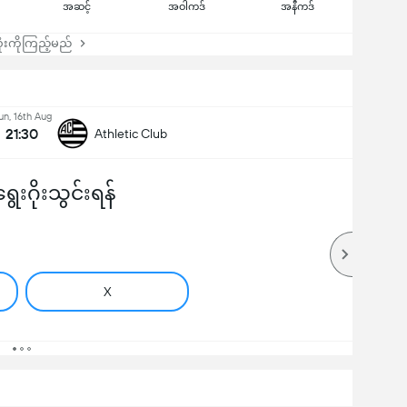
အဆင့်
အဝါကဒ်
အနီကဒ်
းကိုကြည့်မည်
un, 16th Aug
21:30
Athletic Club
ွေးဂိုးသွင်းရန်
X