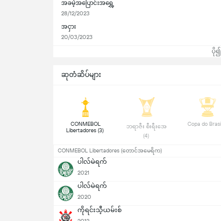
အခမဲ့အပြောင်းအရွှေ့
28/12/2023
အငှား
20/03/2023
ပို
ဆုတံဆိပ်များ
 CONMEBOL 
 ဘရာဇီး စီးရီးအေ 
Libertadores (3) 
(4) 
CONMEBOL Libertadores (တောင်အမေရိက)
ပါလ်မဲရက်
2021
ပါလ်မဲရက်
2020
ကိုရင်းသီ့ယမ်းစ်