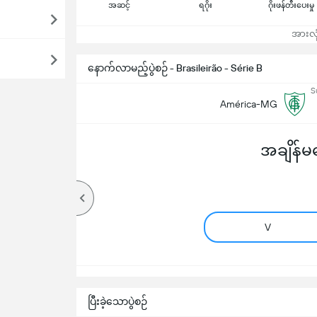
အဆင့်
ရဂိုး
ဂိုးဖန်တီးပေးမှု
အားလုံ
နောက်လာမည့်ပွဲစဉ် - Brasileirão - Série B
S
América-MG
အချိန်မရ
V
ပြီးခဲ့သောပွဲစဉ်