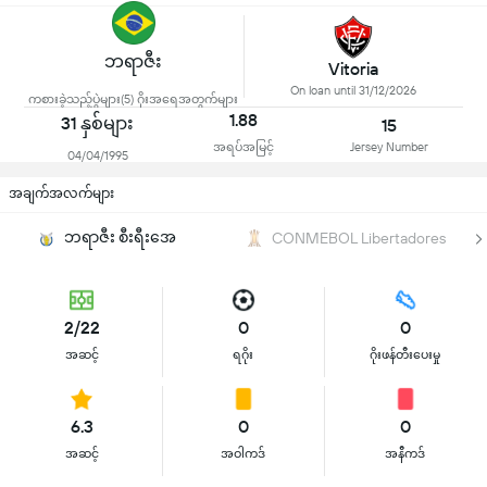
ဘရာဇီး
Vitoria
On loan until 31/12/2026
ကစားခဲ့သည့်ပွဲများ(5) ဂိုးအရေအတွက်များ
1.88
31 နှစ်များ
15
အရပ်အမြင့်
Jersey Number
04/04/1995
အချက်အလက်များ
ဘရာဇီး စီးရီးအေ
CONMEBOL Libertadores
2/22
0
0
အဆင့်
ရဂိုး
ဂိုးဖန်တီးပေးမှု
6.3
0
0
အဆင့်
အဝါကဒ်
အနီကဒ်