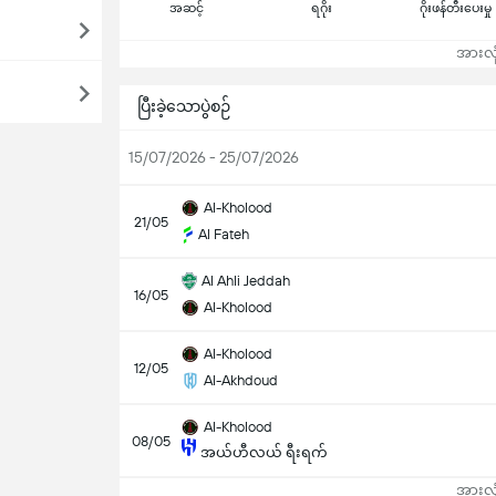
အဆင့်
ရဂိုး
ဂိုးဖန်တီးပေးမှု
အားလုံ
ပြီးခဲ့သောပွဲစဉ်
15/07/2026 - 25/07/2026
Al-Kholood
21/05
Al Fateh
Al Ahli Jeddah
16/05
Al-Kholood
Al-Kholood
12/05
Al-Akhdoud
Al-Kholood
08/05
အယ်ဟီလယ် ရီးရက်
အားလုံ