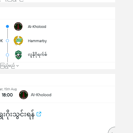
Al-Kholood
0K
Hammarby
လူနိုဂိုရက်စ်
၍ကြည့်မည်
at, 15th Aug
18:00
Al-Kholood
းဂိုးသွင်းရန်