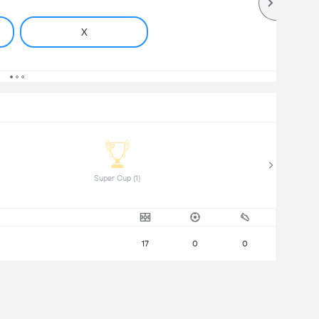
X
 Super Cup (1) 
17
0
0