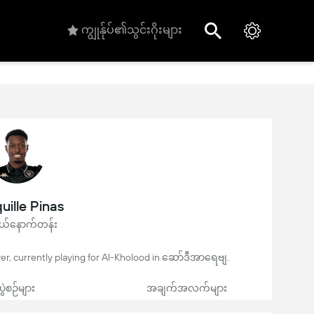
ကျွုန်ုပ်၏သွင်းဂိုးများ
uille Pinas
်နောက်တန်း
ayer, currently playing for Al-Kholood in ဆော်ဒီအာရေဗျ.
ပွဲစဉ်များ
အချက်အလက်များ