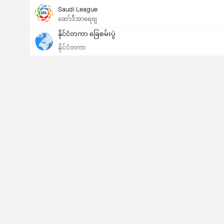
Saudi League
ဆော်ဒီအာရေဗျ
နိုင်ငံတကာ ခြေစမ်းပွဲ
နိုင်ငံတကာ