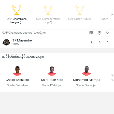
 CAF Champions 
 CAF Confederation 
 CAF Super Cup (1) 
League (1) 
Cup (1) 
CAF Champions League (အာဖရိက)
TP Mazembe
9
6
1
2015
သင်စိတ်ဝင်စားနိုင်သောအရာများ -
Ib
Cheick Moukoro
Saint-Jean Kore
Mohamed Niampa
St
Stade D'abidjan
Stade D'abidjan
Stade D'abidjan