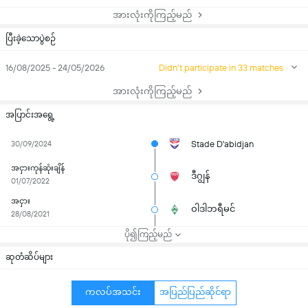
အားလုံးကိုကြည့်မည်
ပြီးခဲ့သောပွဲစဉ်
16/08/2025 - 24/05/2026
Didn't participate in 33 matches
အားလုံးကိုကြည့်မည်
အပြာင်းအရွေ့
Stade D'abidjan
30/09/2024
အငှားကုန်ဆုံးချိန်
ဒီဂျွန်
01/07/2022
အငှား
ဝါဒါဘရီမင်
28/08/2021
ပို၍ကြည့်မည်
ဆုတံဆိပ်များ
ကလပ်အသင်း
အပြည်ပြည်ဆိုင်ရာ