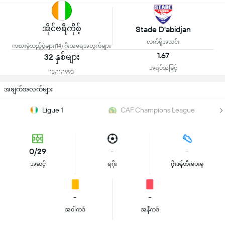
အိုင်ဗရီကိုစ့်
Stade D'abidjan
လက်ရှိအသင်း
ကစားခဲ့သည့်ပွဲများ(14) ဂိုးအရေအတွက်များ
1.67
32 နှစ်များ
အရပ်အမြင့်
13/11/1993
အချက်အလက်များ
Ligue 1
CAF Champions League
0/29
-
-
အဆင့်
ရဂိုး
ဂိုးဖန်တီးပေးမှု
-
-
အဝါကဒ်
အနီကဒ်