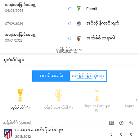
အခမဲ့အပြောင်းအရွှေ့
Estoril
04/06/2025
အပိုလို နီကာစီးရက်
07/09/2024
အခမဲ့အပြောင်းအရွှေ့
အက်စ်စီ ဘရာဂါ
30/01/2023
ပို၍ကြည့်မည်
ဆုတံဆိပ်များ
ကလပ်အသင်း
အပြည်ပြည်ဆိုင်ရာ
 Taça de Portugal 
 ယူရိုပါလိဂ် (1) 
 ပရီးမီးယား လီဂါ (4) 
(1) 
ယူရိုပါလိဂ် (ဥရောပ)
အက်သလက်တီကိုမက်ဒရစ်
3
0
0
2011/2012