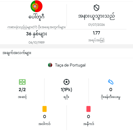
အနားယူသွားသည်
ပေါ်တူဂီ
01/07/2026
ကစားခဲ့သည့်ပွဲများ(17) ဂိုးအရေအတွက်များ
1.77
36 နှစ်များ
အရပ်အမြင့်
06/10/1989
အချက်အလက်များ
Taça de Portugal
2/2
1(1Pk)
0
အဆင့်
ရဂိုး
ဂိုးဖန်တီးပေးမှု
0
0
အဝါကဒ်
အနီကဒ်