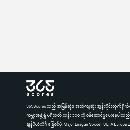
365Scores သည် အမြန်ဆုံး၊ အတိကျဆုံး အွန်လိုင်းတိုက်ရိုက
ကမ္ဘာအနှံ့ရှိ ပရိသတ် သန်း ၁၀၀ ကို ဝန်ဆောင်မှုပေးနေပါသည်။ က
ချန်ပီယံလိဂ် ခြေစစ်ပွဲ, Major League Soccer, UEFA Europ