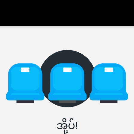
အို့ပ်!