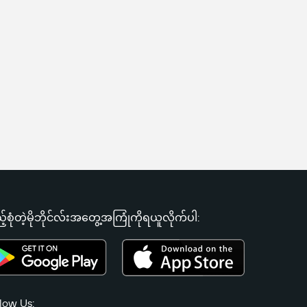
့်စုံတဲ့မိုဘိုင်လ်းအတွေ့အကြုံကိုရယူလိုက်ပါ:
low Us: