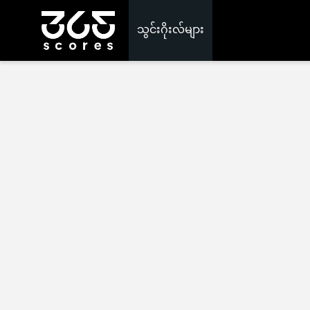
သွင်းဂိုးလ်များ