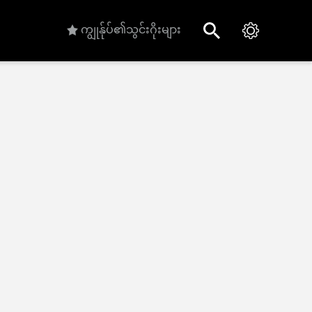
ကျွုန်ုပ်၏သွင်းဂိုးများ