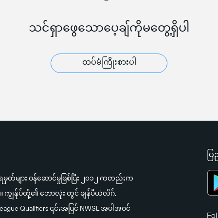
သင်ရှာဖွေသောပေ့ချ်ကိုမတွေ့ရှိပါ
ထပ်မံကြိုးစားပါ
ပြည
်ရမှတ်များ ဝန်ဆောင်မှုဖြစ်ပြီး ၂၀၁၂ ကတည်းက
ျွန်ုပ်တို့၏ ဘောလုံး တွင် ချန်ပီယံလိဂ်,
a League Qualifiers ၎င်းအပြင် NWSL အပါအဝင်
Fol