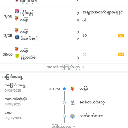
အိုဂျီစီ နိုက်
1
အချက်အလက်များမရနိုင်
လိုင်ယွန်
0
17/05
လန့်ဇ်
4
ပါ
လန့်ဇ်
0
13/05
60
6.4
ပီအက်စ်ဂျီ
2
လန့်ဇ်
1
08/05
58
6.8
နန့်တက်ဇ်
0
အားလုံးကိုကြည့်မည်
အပြာင်းအရွေ့
အပြောင်းအရွှေ့
လန့်ဇ်
€3.7M
01/09/2025
အငှားကုန်ဆုံးချိန်
ခရစ်တယ်ပဲလေ့
01/07/2025
အငှား
လက်စက်စတာ
30/08/2024
ပို၍ကြည့်မည်