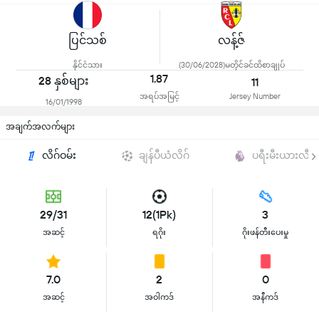
ပြင်သစ်
လန့်ဇ်
နိုင်ငံသား
(30/06/2028)မတိုင်ခင်ထိစာချုပ်
1.87
28 နှစ်များ
11
အရပ်အမြင့်
Jersey Number
16/01/1998
အချက်အလက်များ
လိဂ်ဝမ်း
ချန်ပီယံလိဂ်
ပရီးမီးယားလီဂါ
29/31
12(1Pk)
3
အဆင့်
ရဂိုး
ဂိုးဖန်တီးပေးမှု
7.0
2
0
အဆင့်
အဝါကဒ်
အနီကဒ်