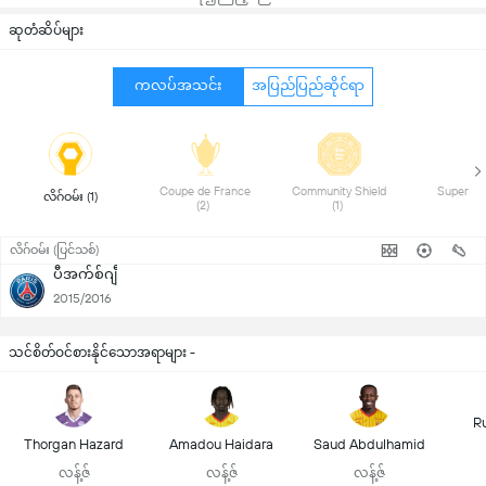
ဆုတံဆိပ်များ
ကလပ်အသင်း
အပြည်ပြည်ဆိုင်ရာ
 Coupe de France 
 Community Shield 
 လိဂ်ဝမ်း (1) 
(2) 
(1) 
လိဂ်ဝမ်း (ပြင်သစ်)
ပီအက်စ်ဂျီ
2015/2016
သင်စိတ်ဝင်စားနိုင်သောအရာများ -
R
Thorgan Hazard
Amadou Haidara
Saud Abdulhamid
လန့်ဇ်
လန့်ဇ်
လန့်ဇ်