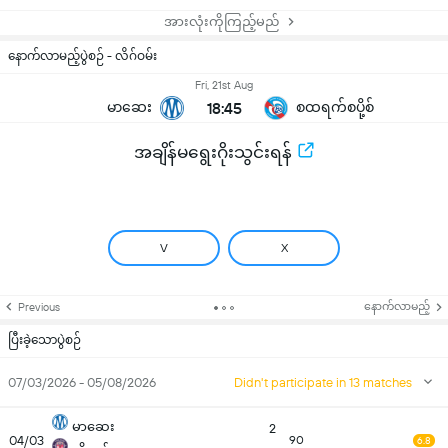
အားလုံးကိုကြည့်မည်
နောက်လာမည့်ပွဲစဉ် - လိဂ်ဝမ်း
Fri, 21st Aug
မာဆေး
18:45
စထရက်စပို့စ်
အချိန်မရွေးဂိုးသွင်းရန်
V
X
နောက်လာမည့်
Previous
ပြီးခဲ့သောပွဲစဉ်
07/03/2026 - 05/08/2026
Didn't participate in 13 matches
မာဆေး
2
04/03
90
6.8