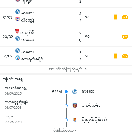
တိုလူ့ဇ်
2
မာဆေး
3
01/03
90
6.4
လိုင်ယွန်
2
ဘရက်ဇ်
2
20/02
90
6.9
မာဆေး
0
မာဆေး
2
14/02
90
6.5
စထရက်စပို့စ်
2
အားလုံးကိုကြည့်မည်
အပြာင်းအရွေ့
အပြောင်းအရွှေ့
မာဆေး
€23M
01/09/2025
အငှားကုန်ဆုံးချိန်
ဝက်စ်ဟမ်း
01/07/2025
အငှား
ရီးရဲလ်ဆိုစီဒက်
30/08/2024
ပို၍ကြည့်မည်