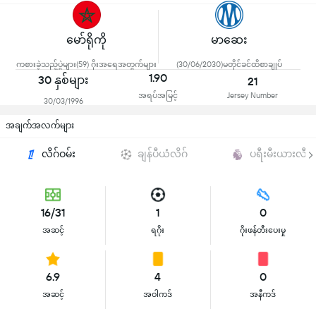
မော်ရိုကို
မာဆေး
ကစားခဲ့သည့်ပွဲများ(59) ဂိုးအရေအတွက်များ
(30/06/2030)မတိုင်ခင်ထိစာချုပ်
1.90
30 နှစ်များ
21
အရပ်အမြင့်
Jersey Number
30/03/1996
အချက်အလက်များ
လိဂ်ဝမ်း
ချန်ပီယံလိဂ်
ပရီးမီးယားလီဂါ
16/31
1
0
အဆင့်
ရဂိုး
ဂိုးဖန်တီးပေးမှု
6.9
4
0
အဆင့်
အဝါကဒ်
အနီကဒ်