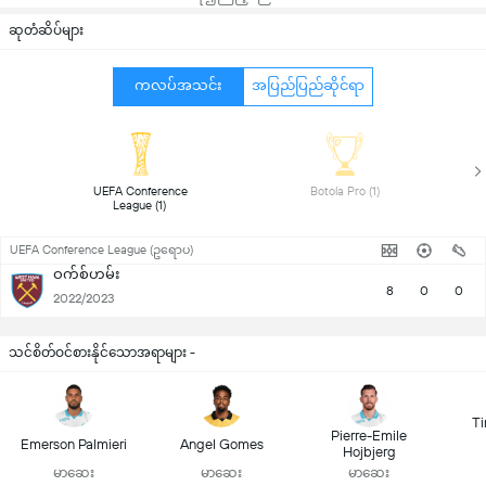
ဆုတံဆိပ်များ
ကလပ်အသင်း
အပြည်ပြည်ဆိုင်ရာ
 UEFA Conference 
 Botola Pro (1) 
League (1) 
UEFA Conference League (ဥရောပ)
ဝက်စ်ဟမ်း
8
0
0
2022/2023
သင်စိတ်ဝင်စားနိုင်သောအရာများ -
T
Pierre-Emile
Emerson Palmieri
Angel Gomes
Hojbjerg
မာဆေး
မာဆေး
မာဆေး