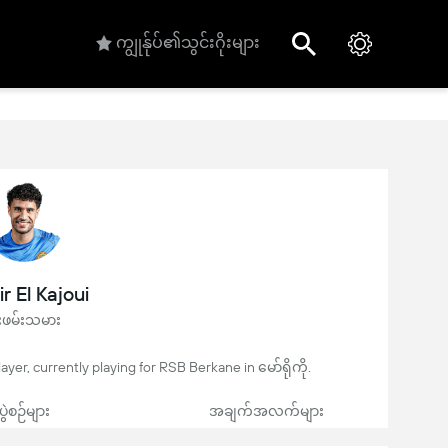
ကျွုန်ုပ်၏သွင်းဂိုးများ
r El Kajoui
ုးဖမ်းသမား
player, currently playing for RSB Berkane in မော်ရိုကို.
ပွဲစဉ်များ
အချက်အလက်များ