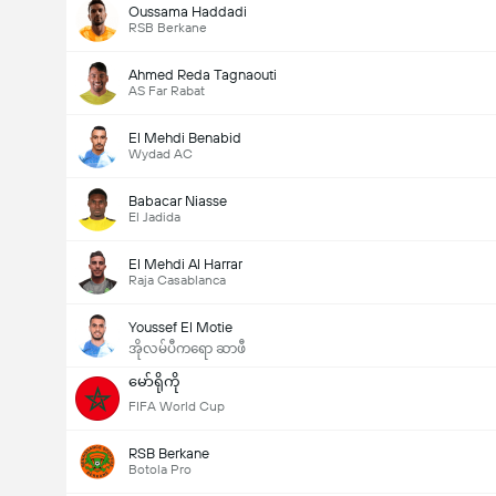
Oussama Haddadi
RSB Berkane
Ahmed Reda Tagnaouti
AS Far Rabat
El Mehdi Benabid
Wydad AC
Babacar Niasse
El Jadida
El Mehdi Al Harrar
Raja Casablanca
Youssef El Motie
အိုလမ်ပီကရော ဆာဖီ
မော်ရိုကို
FIFA World Cup
RSB Berkane
Botola Pro