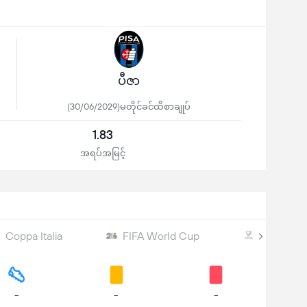
ပီဇာ
(30/06/2029)မတိုင်ခင်ထိစာချုပ်
1.83
အရပ်အမြင့်
Coppa Italia
FIFA World Cup
UEFA WC 
-
-
-