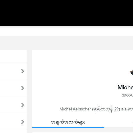
Miche
အလယ်
Michel Aebischer (ဆွစ်ဇာလန်, 29) is a ဘော
အချက်အလက်များ