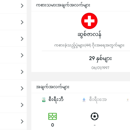
ကစားသမားအချက်အလက်များ
ဆွစ်ဇာလန်
ကစားခဲ့သည့်ပွဲများ(44) ဂိုးအရေအတွက်များ
29 နှစ်များ
06/01/1997
အချက်အလက်များ
စီးရီးဘီ
စီးရီးအေ
0
-