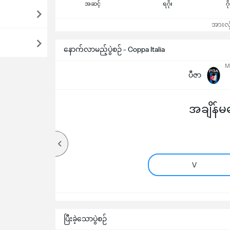
အဆင့်
ရဂိုး
ဂိ
အားလုံ
နောက်လာမည့်ပွဲစဉ် - Coppa Italia
M
ပီဇာ
အချိန်မရ
V
ပြီးခဲ့သောပွဲစဉ်