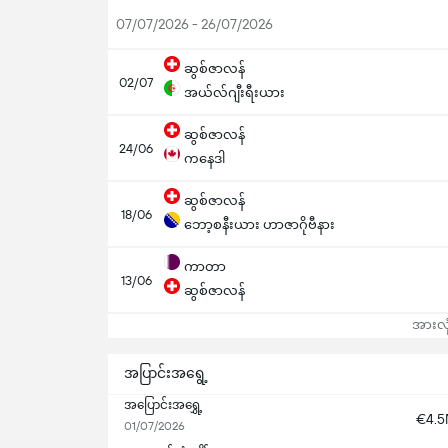
07/07/2026 - 26/07/2026
ဆွစ်ဇာလန်
02/07
အယ်လ်ဂျီးရီးယား
ဆွစ်ဇာလန်
24/06
ကနေဒါ
ဆွစ်ဇာလန်
18/06
ဘော့စနီးယား ဟာဇာဂိုဗီနား
ကာတာ
13/06
ဆွစ်ဇာလန်
အားလုံ
အပြာင်းအရွေ့
အပြောင်းအရွှေ့
€4.
01/07/2026