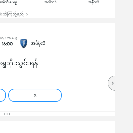
ုးဖန်တီးပေးမှု
အဝါကဒ်
အနီကဒ်
းကိုကြည့်မည်
on, 17th Aug
16:00
အမ်ပိုလီ
ွေးဂိုးသွင်းရန်
X