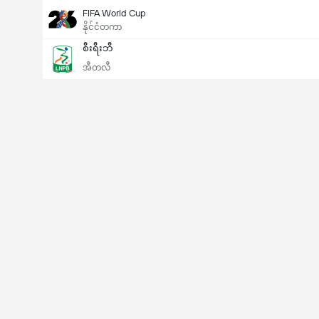
FIFA World Cup
နိုင်ငံတကာ
စီးရီးဘီ
အီတလီ
Last Goalscorer
V
X