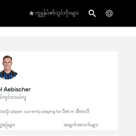
ကျွုန်ုပ်၏သွင်းဂိုးများ
l Aebischer
ကွင်းလယ်လူ
လုံး player, currently playing for ပီဇာ in အီတလီ.
ပွဲစဉ်များ
အချက်အလက်များ