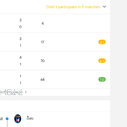
Didn't participate in 5 matches
2
4
0
2
17
6.1
1
4
70
6.3
1
1
64
7.0
1
းကိုကြည့်မည်
ပီဇာ
5M