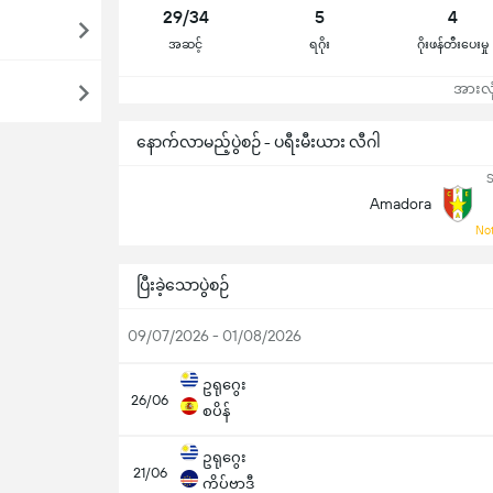
29/34
5
4
အဆင့်
ရဂိုး
ဂိုးဖန်တီးပေးမှု
အားလုံ
နောက်လာမည့်ပွဲစဉ် - ပရီးမီးယား လီဂါ
S
Amadora
Not
ပြီးခဲ့သောပွဲစဉ်
09/07/2026 - 01/08/2026
ဥရုဂွေး
26/06
စပိန်
ဥရုဂွေး
21/06
ကိပ်ဗာဒီ