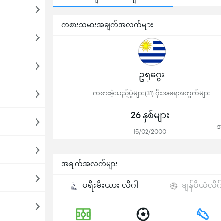
ကစားသမားအချက်အလက်များ
ဥရုဂွေး
ကစားခဲ့သည့်ပွဲများ(31) ဂိုးအရေအတွက်များ
26 နှစ်များ
အ
15/02/2000
အချက်အလက်များ
ပရီးမီးယား လီဂါ
ချန်ပီယံလိဂ