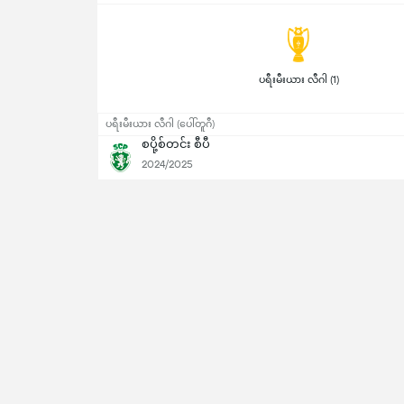
 ပရီးမီးယား လီဂါ (1) 
ပရီးမီးယား လီဂါ (ပေါ်တူဂီ)
စပို့စ်တင်း စီပီ
2024/2025