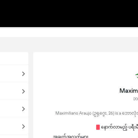
Maximi
ဘယ
Maximiliano Araujo (ဥရုဂွေး, 26) is a ဘောလုံး pl
နောက်လာမည့် ပရီးမီးယ
အချက်အလက်များ