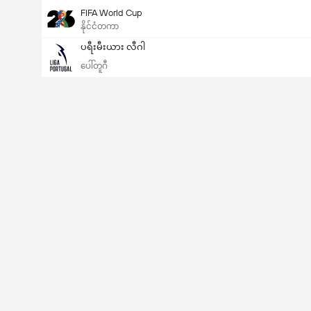
FIFA World Cup
နိုင်ငံတကာ
ပရီးမီးယား လီဂါ
ပေါ်တူဂီ