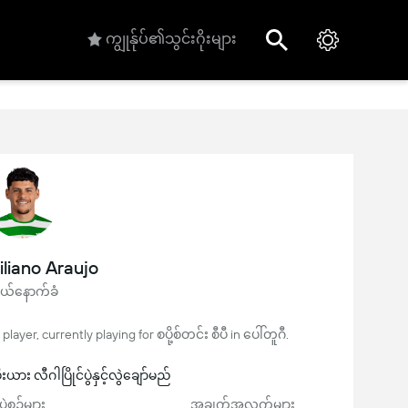
ကျွုန်ုပ်၏သွင်းဂိုးများ
liano Araujo
်နောက်ခံ
ayer, currently playing for စပို့စ်တင်း စီပီ in ပေါ်တူဂီ.
ား လီဂါပြိုင်ပွဲနှင့်လွဲချော်မည်
ပွဲစဉ်များ
အချက်အလက်များ