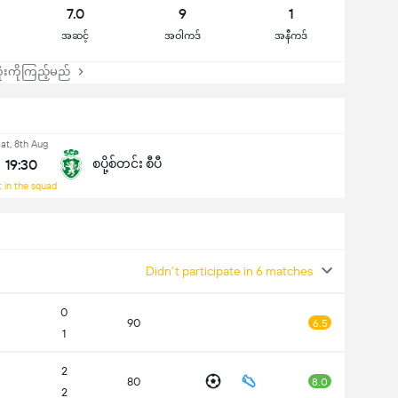
7.0
9
1
အဆင့်
အဝါကဒ်
အနီကဒ်
းကိုကြည့်မည်
at, 8th Aug
19:30
စပို့စ်တင်း စီပီ
 in the squad
Didn't participate in 6 matches
0
90
6.5
1
2
80
8.0
2