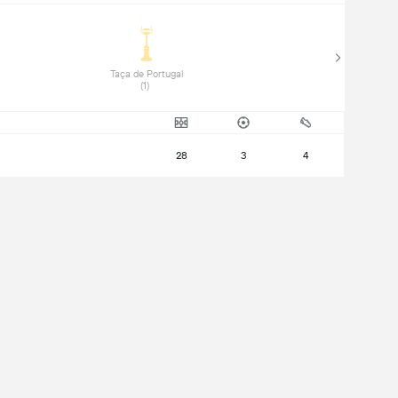
 Taça de Portugal 
(1) 
28
3
4