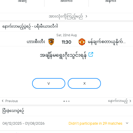
အဆင့်
အဝါကဒ်
အနီကဒ်
အားလုံးကိုကြည့်မည်
နောက်လာမည့်ပွဲစဉ် - ပရီးမီးယားလီဂါ
Sat, 22nd Aug
ဟားစီးတီး
11:30
မန်ချက်စတာယူနိုက်တက်
အချိန်မရွေးဂိုးသွင်းရန်
V
X
နောက်လာမည့်
Previous
ပြီးခဲ့သောပွဲစဉ်
04/12/2025 - 01/08/2026
Didn't participate in 29 matches