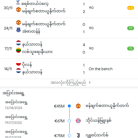
ခရစ်တယ်ပဲလေ့
1
30/11
90
6.5
မန်ချက်စတာယူနိုက်တက်
2
မန်ချက်စတာယူနိုက်တက်
0
24/11
90
7.9
အဲဗာတန်န်
1
နယ်သာလန်
4
17/11
90
7.3
လစ်သူရေးနီးယား
0
ပိုလန်
1
14/11
On the bench
နယ်သာလန်
1
အားလုံးကိုကြည့်မည်
အပြာင်းအရွေ့
အပြောင်းအရွှေ့
မန်ချက်စတာယူနိုက်တက်
€45M
13/08/2024
အပြောင်းအရွှေ့
ဘိုင်ယန်မြူးနစ်
€67M
19/07/2022
အပြောင်းအရွှေ့
ဂျူဗင်တက်စ်
€75M
18/07/2019