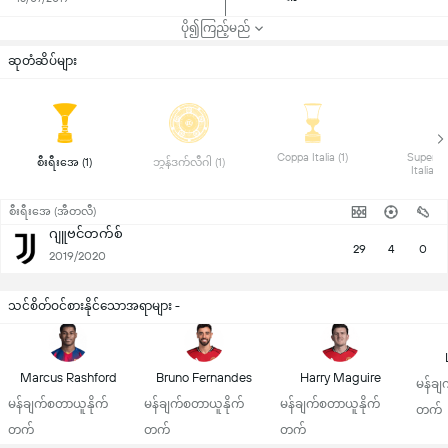
ပို၍ကြည့်မည်
ဆုတံဆိပ်များ
 Coppa Italia (1) 
 Superco
 စီးရီးအေ (1) 
 ဘွန်ဒက်လီဂါ (1) 
စီးရီးအေ (အီတလီ)
ဂျူဗင်တက်စ်
29
4
0
2019/2020
သင်စိတ်ဝင်စားနိုင်သောအရာများ -
Marcus Rashford
Bruno Fernandes
Harry Maguire
မန်ချ
မန်ချက်စတာယူနိုက်
မန်ချက်စတာယူနိုက်
မန်ချက်စတာယူနိုက်
တက်
တက်
တက်
တက်