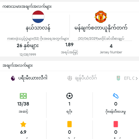
ကစားသမားအချက်အလက်များ
နယ်သာလန်
မန်ချက်စတာယူနိုက်တက်
ကစားခဲ့သည့်ပွဲများ(52) ဂိုးအရေအတွက်များ
(30/06/2029)မတိုင်ခင်ထိစာချုပ်
1.89
26 နှစ်များ
4
အရပ်အမြင့်
Jersey Number
12/08/1999
အချက်အလက်များ
ပရီးမီးယားလီဂါ
ချန်ပီယံလိဂ်
EFL Cu
13/38
1
0
အဆင့်
ရဂိုး
ဂိုးဖန်တီးပေးမှု
6.9
0
0