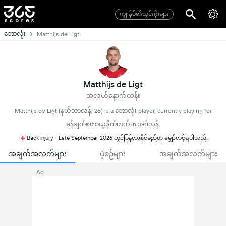
ကျွုန်ုပ်၏သွင်းဂိုးများ
ဘောလုံး
Matthijs de Ligt
Matthijs de Ligt
အလယ်နောက်တန်း
Matthijs de Ligt (နယ်သာလန်, 26) is a ဘောလုံး player, currently playing for
မန်ချက်စတာယူနိုက်တက် in အင်္ဂလန်.
Back injury - Late September 2026 တွင်ပြန်လာနိုင်မည်ဟု မျှော်လင့်ရပါသည်.
အချက်အလက်များ
ပွဲစဉ်များ
အချက်အလက်များ
Ad