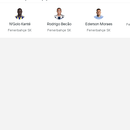
N'Golo Kanté
Rodrigo Becão
Ederson Moraes
Fe
Fenerbahçe SK
Fenerbahçe SK
Fenerbahçe SK