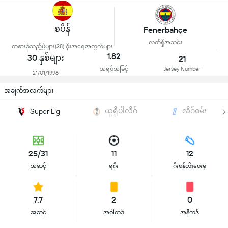
စပိန်
Fenerbahçe
လက်ရှိအသင်း
ကစားခဲ့သည့်ပွဲများ(38) ဂိုးအရေအတွက်များ
1.82
30 နှစ်များ
21
အရပ်အမြင့်
Jersey Number
21/01/1996
အချက်အလက်များ
ယူရိုပါလိဂ်
လိဂ်ဝမ်း
Super Lig
25/31
11
12
အဆင့်
ရဂိုး
ဂိုးဖန်တီးပေးမှု
7.7
2
0
အဆင့်
အဝါကဒ်
အနီကဒ်