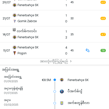
29/07
45
6.9
Fenerbahçe SK
1
Fenerbahçe SK
1
21/07
22
6.8
Gornik Zabrze
0
လက်စ်ကလင်း
1
14/07
25
6.7
Fenerbahçe SK
2
Fenerbahçe SK
4
11/07
45
7.8
Pogon
0
အားလုံးကိုကြည့်မည်
အပြာင်းအရွေ့
အပြောင်းအရွှေ့
€8.5M
Fenerbahçe SK
01/09/2025
အငှားကုန်ဆုံးချိန်
ပီအက်စ်ဂျီ
01/07/2025
အငှား
အက်စတွန်ဗီလာ
03/02/2025