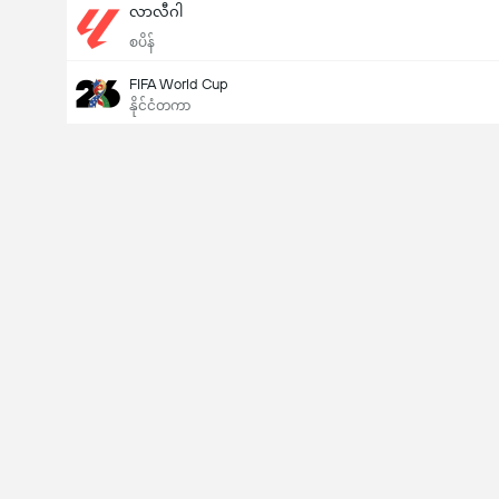
လာလီဂါ
စပိန်
FIFA World Cup
နိုင်ငံတကာ
Last Goalscorer
V
X