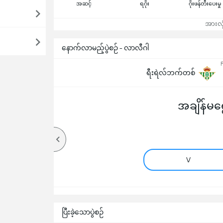
အဆင့်
ရဂိုး
ဂိုးဖန်တီးပေးမှု
အားလုံ
နောက်လာမည့်ပွဲစဉ် - လာလီဂါ
F
ရီးရဲလ်ဘက်တစ်
အချိန်မရွေ
V
ပြီးခဲ့သောပွဲစဉ်