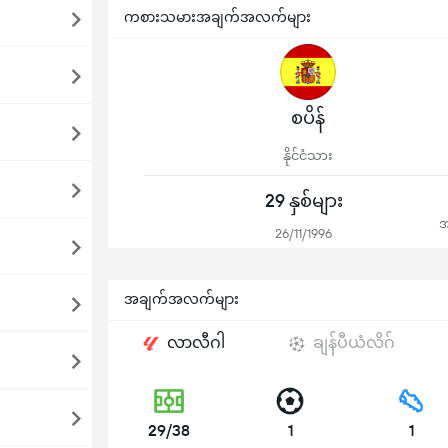
ကစားသမားအချက်အလက်များ
စပိန်
နိုင်ငံသား
29 နှစ်များ
အ
26/11/1996
အချက်အလက်များ
လာလီဂါ
ချန်ပီယံလိဂ်
29/38
1
1