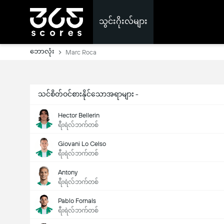
သွင်းဂိုးလ်များ
ဘောလုံး
Marc Roca
သင်စိတ်ဝင်စားနိုင်သောအရာများ -
Hector Bellerin
ရီးရဲလ်ဘက်တစ်
Giovani Lo Celso
ရီးရဲလ်ဘက်တစ်
Antony
ရီးရဲလ်ဘက်တစ်
Pablo Fornals
ရီးရဲလ်ဘက်တစ်