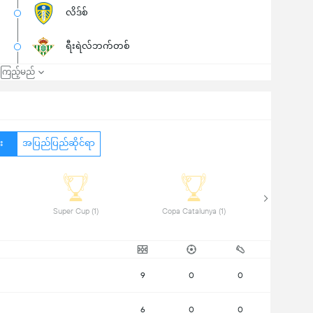
လိဒ်စ်
ရီးရဲလ်ဘက်တစ်
၍ကြည့်မည်
း
အပြည်ပြည်ဆိုင်ရာ
 Super Cup (1) 
 Copa Catalunya (1) 
9
0
0
6
0
0