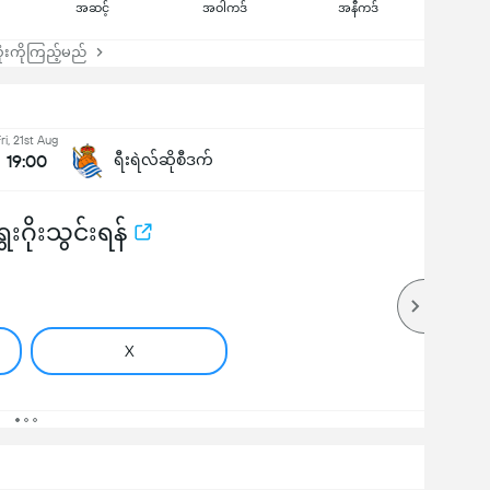
အဆင့်
အဝါကဒ်
အနီကဒ်
းကိုကြည့်မည်
ri, 21st Aug
19:00
ရီးရဲလ်ဆိုစီဒက်
းဂိုးသွင်းရန်
X