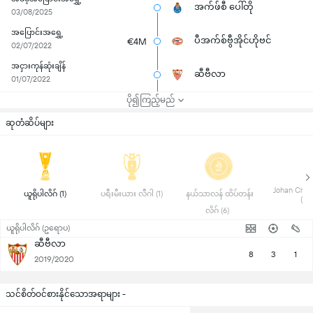
အက်ဖ်စီ ပေါ်တို
03/08/2025
အပြောင်းအရွှေ့
ပီအက်စ်ဗွီအိုင်ဟိုဗင်
€4M
02/07/2022
အငှားကုန်ဆုံးချိန်
ဆီဗီလာ
01/07/2022
ပို၍ကြည့်မည်
ဆုတံဆိပ်များ
 Johan Cruyff
 ယူရိုပါလိဂ် (1) 
 ပရီးမီးယား လီဂါ (1) 
 နယ်သာလန် ထိပ်တန်း
(7) 
လိဂ် (6) 
ယူရိုပါလိဂ် (ဥရောပ)
ဆီဗီလာ
8
3
1
2019/2020
သင်စိတ်ဝင်စားနိုင်သောအရာများ -