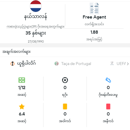
နယ်သာလန်
Free Agent
လက်ရှိအသင်း
ကစားခဲ့သည့်ပွဲများ(39) ဂိုးအရေအတွက်များ
1.88
35 နှစ်များ
အရပ်အမြင့်
27/08/1990
အချက်အလက်များ
ယူရိုပါလိဂ်
Taça de Portugal
UEFA W
1/12
0
0
အဆင့်
ရဂိုး
ဂိုးဖန်တီးပေးမှု
6.4
0
0
အဆင့်
အဝါကဒ်
အနီကဒ်