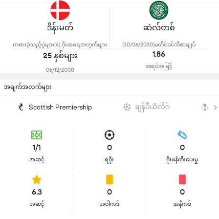
ဒိန်းမတ်
ဆဲလ်တစ်
ကစားခဲ့သည့်ပွဲများ(4) ဂိုးအရေအတွက်များ
(30/06/2030)မတိုင်ခင်ထိစာချုပ်
1.86
25 နှစ်များ
အရပ်အမြင့်
06/12/2000
အချက်အလက်များ
ချန်ပီယံလိဂ်
ယူ
Scottish Premiership
1/1
0
0
အဆင့်
ရဂိုး
ဂိုးဖန်တီးပေးမှု
6.3
0
0
အဆင့်
အဝါကဒ်
အနီကဒ်