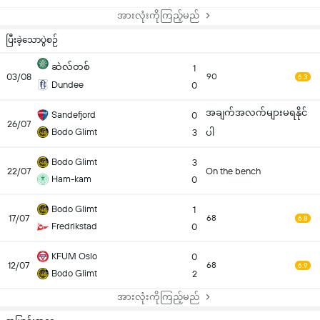
အားလုံးကိုကြည့်မည်
ပြီးခဲ့သောပွဲစဉ်
ဆဲလ်တစ်
1
03/08
90
6.3
Dundee
0
အချက်အလက်များမရနိုင်
Sandefjord
0
26/07
Bodo Glimt
3
ပါ
Bodo Glimt
3
22/07
On the bench
Ham-kam
0
Bodo Glimt
1
17/07
68
6.8
Fredrikstad
0
KFUM Oslo
0
12/07
68
6.9
Bodo Glimt
2
အားလုံးကိုကြည့်မည်