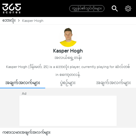
ကျွုန်ုပ်၏သွင်းဂိုးများ
ဘောလုံး
Kasper Hogh
Kasper Hogh
အလယ်ရှေ့တန်း
Kasper Hogh (ဒိန်းမတ်, 25) is a ဘောလုံး player, currently playing for ဆဲလ်တစ်
in စကော့တလန်.
အချက်အလက်များ
ပွဲစဉ်များ
အချက်အလက်များ
Ad
ကစားသမားအချက်အလက်များ