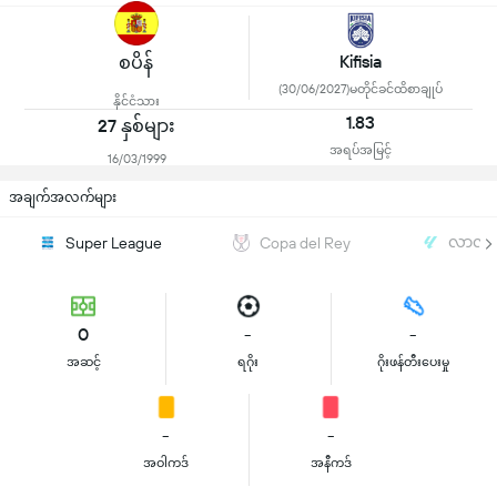
Kifisia
စပိန်
(30/06/2027)မတိုင်ခင်ထိစာချုပ်
နိုင်ငံသား
1.83
27 နှစ်များ
အရပ်အမြင့်
16/03/1999
အချက်အလက်များ
လာလီဂ
Super League
Copa del Rey
0
-
-
အဆင့်
ရဂိုး
ဂိုးဖန်တီးပေးမှု
-
-
အဝါကဒ်
အနီကဒ်