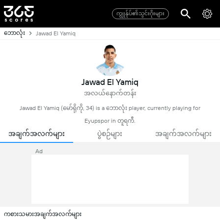
ကျွုန်ုပ်၏သွင်းဂိုးများ
ဘောလုံး
Jawad El Yamiq
Jawad El Yamiq
အလယ်နောက်တန်း
Jawad El Yamiq (မော်ရိုကို, 34) is a ဘောလုံး player, currently playing for
Eyupspor in တူရကီ.
အချက်အလက်များ
ပွဲစဉ်များ
အချက်အလက်များ
Ad
ကစားသမားအချက်အလက်များ