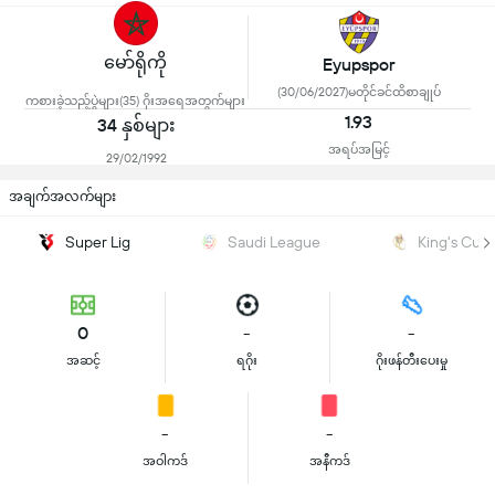
မော်ရိုကို
Eyupspor
(30/06/2027)မတိုင်ခင်ထိစာချုပ်
ကစားခဲ့သည့်ပွဲများ(35) ဂိုးအရေအတွက်များ
1.93
34 နှစ်များ
အရပ်အမြင့်
29/02/1992
အချက်အလက်များ
Super Lig
Saudi League
King's Cup
0
-
-
အဆင့်
ရဂိုး
ဂိုးဖန်တီးပေးမှု
-
-
အဝါကဒ်
အနီကဒ်