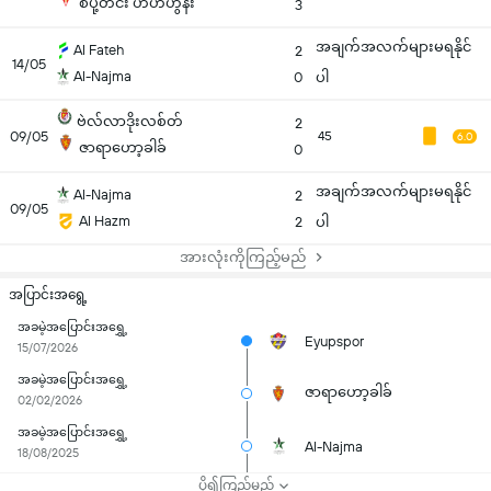
စပို့တင်း ဟီဟ်ဟွန်း
3
အချက်အလက်များမရနိုင်
Al Fateh
2
14/05
Al-Najma
0
ပါ
ဗဲလ်လာဒိုးလစ်တ်
2
09/05
45
6.0
ဇာရာဟော့ခါခ်
0
အချက်အလက်များမရနိုင်
Al-Najma
2
09/05
Al Hazm
2
ပါ
အားလုံးကိုကြည့်မည်
အပြာင်းအရွေ့
အခမဲ့အပြောင်းအရွှေ့
Eyupspor
15/07/2026
အခမဲ့အပြောင်းအရွှေ့
ဇာရာဟော့ခါခ်
02/02/2026
အခမဲ့အပြောင်းအရွှေ့
Al-Najma
18/08/2025
ပို၍ကြည့်မည်