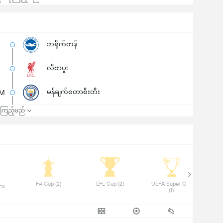
ဘရိုက်တန်
လီဗာပူး
မန်ချက်စတာစီးတီး
2M
၍ကြည့်မည်
 FA Cup (2) 
 EFL Cup (2) 
 UEFA Super Cup 
 Comm
ား 
(1) 