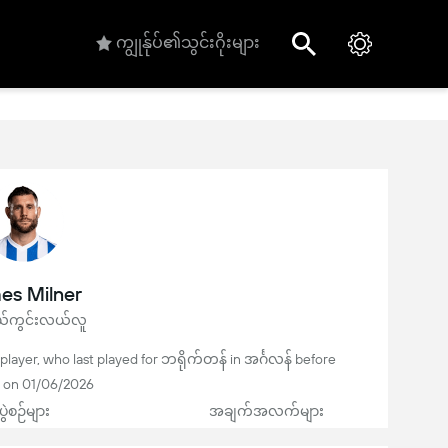
ကျွုန်ုပ်၏သွင်းဂိုးများ
es Milner
ကွင်းလယ်လူ
player, who last played for ဘရိုက်တန် in အင်္ဂလန် before
g on 01/06/2026
ပွဲစဉ်များ
အချက်အလက်များ