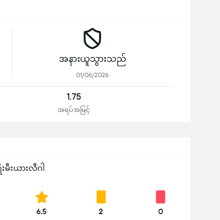
အနားယူသွားသည်
01/06/2026
1.75
အရပ်အမြင့်
ီးမီးယားလီဂါ
6.5
2
0