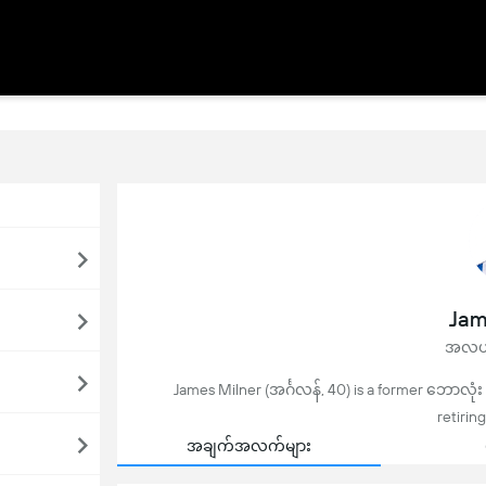
Jam
အလယ်
James Milner (အင်္ဂလန်, 40) is a former ဘောလုံး 
retirin
အချက်အလက်များ