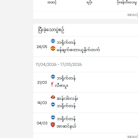
အဆင့်
ရဂိုး
ဂိုးဖန်တီးပေးမှု
အားလုံ
ပြီးခဲ့သောပွဲစဉ်
ဘရိုက်တန်
24/05
မန်ချက်စတာယူနိုက်တက်
11/04/2026 - 17/05/2026
ဘရိုက်တန်
21/03
လီဗာပူး
ဆန်းဒါးလန်း
14/03
ဘရိုက်တန်
ဘရိုက်တန်
04/03
အာဆင်နယ်
အားလုံ