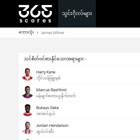
သွင်းဂိုးလ်များ
ဘောလုံး
James Milner
သင်စိတ်ဝင်စားနိုင်သောအရာများ -
Harry Kane
ဘိုင်ယန်မြူးနစ်
Marcus Rashford
မန်ချက်စတာယူနိုက်တက်
Bukayo Saka
အာဆင်နယ်
Jordan Henderson
ချယ်လ်ဆီး