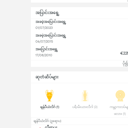
အပြာင်းအရွေ့
အခမဲ့အပြောင်းအရွှေ့
01/07/2023
အခမဲ့အပြောင်းအရွှေ့
06/07/2015
အပြောင်းအရွှေ့
€2
17/08/2010
ပို
ဆုတံဆိပ်များ
 ချန်ပီယံလိဂ် (1) 
 ပရီးမီးယားလီဂါ (3) 
 ကမ္ဘာ့ကလပ်မျ
ဖလား (1) 
ချန်ပီယံလိဂ် (ဥရောပ)
လီဗာပူး