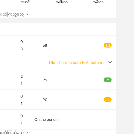
အဆင့်
အဝါကဒ်
အနီကဒ်
းကိုကြည့်မည်
0
58
6.2
3
Didn't participate in 6 matches
2
75
7.1
1
0
90
6.8
1
0
On the bench
1
းကိုကြည့်မည်