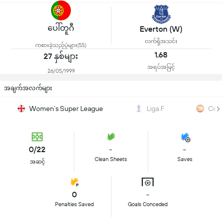
ပေါ်တူဂီ
Everton (W)
လက်ရှိအသင်း
ကစားခဲ့သည့်ပွဲများ(55)
1.68
27 နှစ်များ
အရပ်အမြင့်
26/05/1999
အချက်အလက်များ
Women’s Super League
Liga F
Copa
0/22
-
-
Clean Sheets
Saves
အဆင့်
0
-
Penalties Saved
Goals Conceded