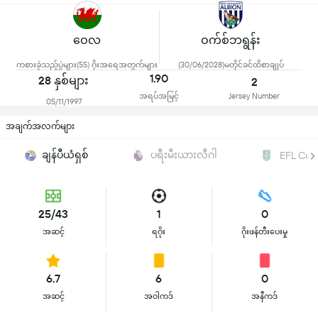
ဝေလ
ဝက်စ်ဘရွန်း
ကစားခဲ့သည့်ပွဲများ(55) ဂိုးအရေအတွက်များ
(30/06/2028)မတိုင်ခင်ထိစာချုပ်
1.90
28 နှစ်များ
2
အရပ်အမြင့်
Jersey Number
05/11/1997
အချက်အလက်များ
ချန်ပီယံရှစ်
ပရီးမီးယားလီဂါ
EFL Cup
25/43
1
0
အဆင့်
ရဂိုး
ဂိုးဖန်တီးပေးမှု
6.7
6
0
အဆင့်
အဝါကဒ်
အနီကဒ်