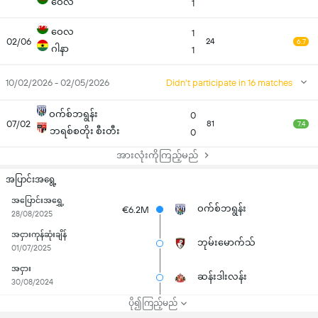
ဝေလ
1
ဝေလ
1
02/06
24
6.7
ဂါနာ
1
10/02/2026 - 02/05/2026
Didn't participate in 16 matches
ဝက်စ်ဘရွန်း
0
07/02
81
7.4
ဘရစ်စတိုး စီးတီး
0
အားလုံးကိုကြည့်မည်
အပြာင်းအရွေ့
အပြောင်းအရွှေ့
ဝက်စ်ဘရွန်း
€6.2M
28/08/2025
အငှားကုန်ဆုံးချိန်
ဘုမ်းမောက်သ်
01/07/2025
အငှား
ဆန်းဒါးလန်း
30/08/2024
ပို၍ကြည့်မည်