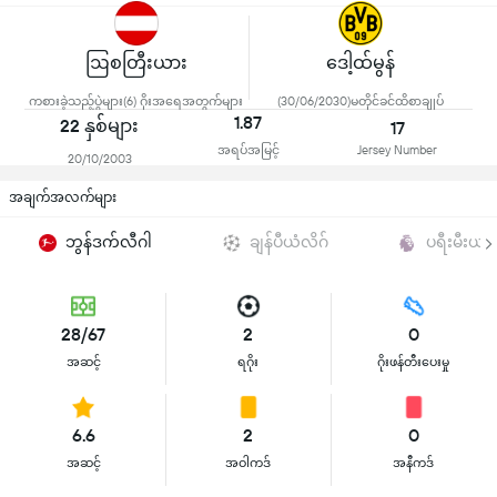
ဩစတြီးယား
ဒေါ့ထ်မွန်
ကစားခဲ့သည့်ပွဲများ(6) ဂိုးအရေအတွက်များ
(30/06/2030)မတိုင်ခင်ထိစာချုပ်
1.87
22 နှစ်များ
17
အရပ်အမြင့်
Jersey Number
20/10/2003
အချက်အလက်များ
ဘွန်ဒက်လီဂါ
ချန်ပီယံလိဂ်
ပရီးမီးယာ
28/67
2
0
အဆင့်
ရဂိုး
ဂိုးဖန်တီးပေးမှု
6.6
2
0
အဆင့်
အဝါကဒ်
အနီကဒ်