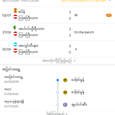
18/07/2026 - 29/07/2026
Didn't participate in 3 matches
စပိန်
3
02/07
45
5.7
ဩစတြီးယား
0
အယ်လ်ဂျီးရီးယား
3
27/06
On the bench
ဩစတြီးယား
3
အာဂျင်တီးနား
2
22/06
6
ဩစတြီးယား
0
အားလုံးကိုကြည့်မည်
အပြာင်းအရွေ့
အပြောင်းအရွှေ့
ဒေါ့ထ်မွန်
26/08/2025
အငှား
ဒေါ့ထ်မွန်
21/08/2025
အငှားကုန်ဆုံးချိန်
ချယ်လ်ဆီး
15/07/2025
ပို၍ကြည့်မည်