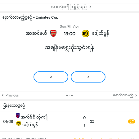
အားလုံးကိုကြည့်မည်
နောက်လာမည့်ပွဲစဉ် - Emirates Cup
Sun, 9th Aug
အာဆင်နယ်
13:00
ဒေါ့ထ်မွန်
အချိန်မရွေးဂိုးသွင်းရန်
V
X
နောက်လာမည့်
Previous
ပြီးခဲ့သောပွဲစဉ်
အက်ဖ်စီ တိုကျို
0
01/08
22
6.7
ဒေါ့ထ်မွန်
1