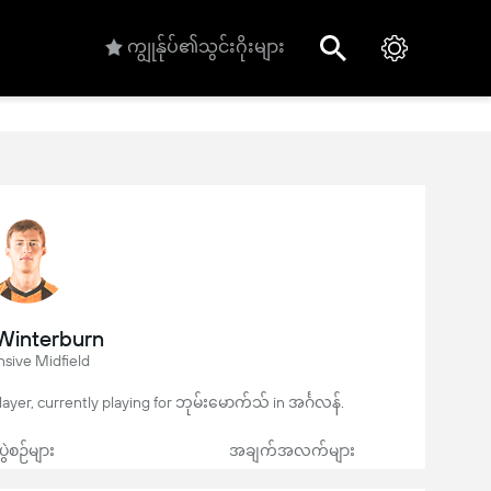
ကျွုန်ုပ်၏သွင်းဂိုးများ
Winterburn
sive Midfield
layer, currently playing for ဘုမ်းမောက်သ် in အင်္ဂလန်.
ပွဲစဉ်များ
အချက်အလက်များ