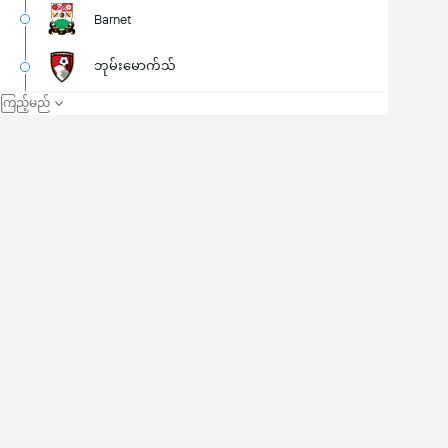
Barnet
ဘုမ်းမောက်သ်
၍ကြည့်မည်