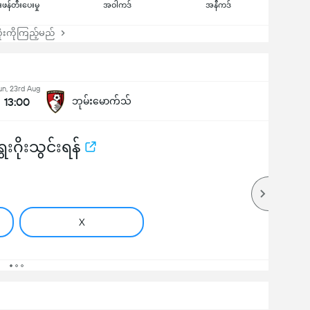
ုးဖန်တီးပေးမှု
အဝါကဒ်
အနီကဒ်
းကိုကြည့်မည်
un, 23rd Aug
13:00
ဘုမ်းမောက်သ်
းဂိုးသွင်းရန်
X