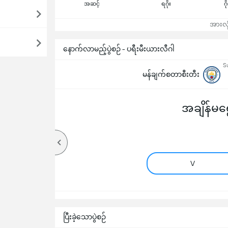
အဆင့်
ရဂိုး
ဂိ
အားလုံ
နောက်လာမည့်ပွဲစဉ် - ပရီးမီးယားလီဂါ
S
မန်ချက်စတာစီးတီး
အချိန်မရွေ
V
ပြီးခဲ့သောပွဲစဉ်