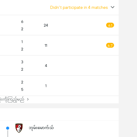
Didn't participate in 4 matches
6
24
6.1
2
1
11
6.7
2
3
4
2
2
1
5
းကိုကြည့်မည်
ဘုမ်းမောက်သ်