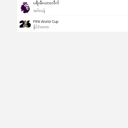
ပရီးမီးယားလီဂါ
အင်္ဂလန်
FIFA World Cup
နိုင်ငံတကာ
Last Goalscorer
V
X