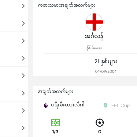
ကစားသမားအချက်အလက်များ
အင်္ဂလန်
နိုင်ငံသား
21 နှစ်များ
04/09/2004
အချက်အလက်များ
ပရီးမီးယားလီဂါ
EFL Cup
1/3
0