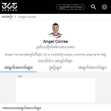
ကျွုန်ုပ်၏သွင်းဂိုးများ
ဘောလုံး
Angel Correa
Angel Correa
ဒုတိယတိုက်စစ်ကစားသမား
Angel Correa (အာဂျင်တီးနား, 31) is a ဘောလုံး player, currently playing for ရေး
ဗားပလိတ် in အာဂျင်တီးနား.
အချက်အလက်များ
ပွဲစဉ်များ
အချက်အလက်များ
Ad
ကစားသမားအချက်အလက်များ