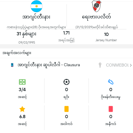
အာဂျင်တီးနား
ရေးဗားပလိတ်
ကစားခဲ့သည့်ပွဲများ(28) ဂိုးအရေအတွက်များ
(31/12/2029)မတိုင်ခင်ထိစာချုပ်
1.71
31 နှစ်များ
10
အရပ်အမြင့်
Jersey Number
09/03/1995
အချက်အလက်များ
အာဂျင်တီးနား ဆူပါလီဂါ - Clausura
CONMEBOL Su
3/4
0
0
အဆင့်
ရဂိုး
ဂိုးဖန်တီးပေးမှု
6.8
0
0
အဆင့်
အဝါကဒ်
အနီကဒ်