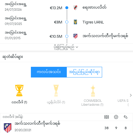
အပြောင်းအရွှေ့
ရေးဗားပလိတ်
€13.2M
24/07/2026
အပြောင်းအရွှေ့
€8M
Tigres UANL
09/07/2025
အပြောင်းအရွှေ့
အက်သလက်တီကိုမက်ဒရစ်
€10.5M
01/01/2015
ပို၍ကြည့်မည်
ဆုတံဆိပ်များ
ကလပ်အသင်း
အပြည်ပြည်ဆိုင်ရာ
 CONMEBOL 
 UEFA Supe
 လာလီဂါ (1) 
 ယူရိုပါလိဂ် (1) 
Libertadores (1) 
(1) 
လာလီဂါ (စပိန်)
အက်သလက်တီကိုမက်ဒရစ်
38
9
8
2020/2021