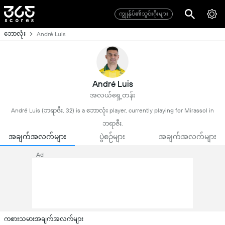
ကျွုန်ုပ်၏သွင်းဂိုးများ
ဘောလုံး
André Luis
André Luis
အလယ်ရှေ့တန်း
André Luis (ဘရာဇီး, 32) is a ဘောလုံး player, currently playing for Mirassol in
ဘရာဇီး.
အချက်အလက်များ
ပွဲစဉ်များ
အချက်အလက်များ
Ad
ကစားသမားအချက်အလက်များ