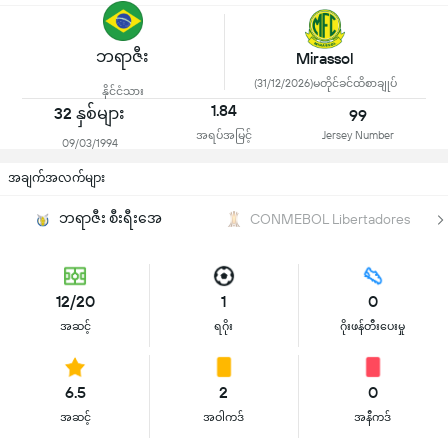
ဘရာဇီး
Mirassol
(31/12/2026)မတိုင်ခင်ထိစာချုပ်
နိုင်ငံသား
1.84
32 နှစ်များ
99
အရပ်အမြင့်
Jersey Number
09/03/1994
အချက်အလက်များ
ဘရာဇီး စီးရီးအေ
CONMEBOL Libertadores
12/20
1
0
အဆင့်
ရဂိုး
ဂိုးဖန်တီးပေးမှု
6.5
2
0
အဆင့်
အဝါကဒ်
အနီကဒ်