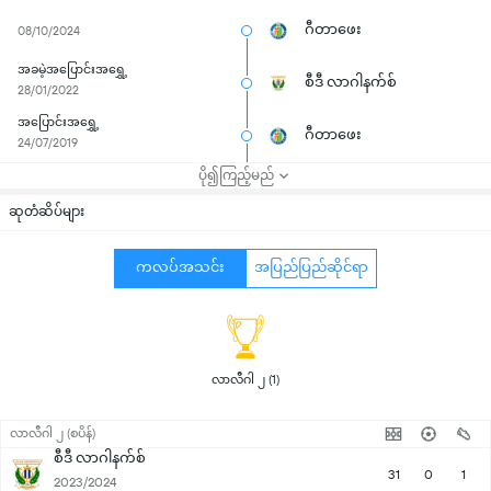
ဂီတာဖေး
08/10/2024
အခမဲ့အပြောင်းအရွှေ့
စီဒီ လာဂါနက်စ်
28/01/2022
အပြောင်းအရွှေ့
ဂီတာဖေး
24/07/2019
ပို၍ကြည့်မည်
ဆုတံဆိပ်များ
ကလပ်အသင်း
အပြည်ပြည်ဆိုင်ရာ
 လာလီဂါ ၂ (1) 
လာလီဂါ ၂ (စပိန်)
စီဒီ လာဂါနက်စ်
31
0
1
2023/2024