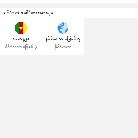
သင်စိတ်ဝင်စားနိုင်သောအရာများ -
ကင်မရွန်း
နိုင်ငံတကာ ခြေစမ်းပွဲ
နိုင်ငံတကာ ခြေစမ်းပွဲ
နိုင်ငံတကာ