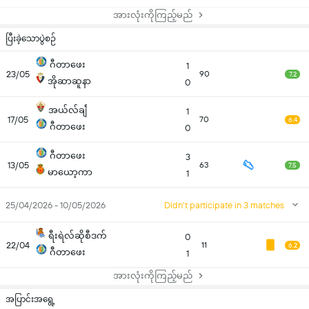
အားလုံးကိုကြည့်မည်
ပြီးခဲ့သောပွဲစဉ်
ဂီတာဖေး
1
23/05
90
7.2
အိုဆာဆူနာ
0
အယ်လ်ချီ
1
17/05
70
6.4
ဂီတာဖေး
0
ဂီတာဖေး
3
13/05
63
7.5
မာယော့ကာ
1
25/04/2026 - 10/05/2026
Didn't participate in 3 matches
ရီးရဲလ်ဆိုစီဒက်
0
22/04
11
6.2
ဂီတာဖေး
1
အားလုံးကိုကြည့်မည်
အပြာင်းအရွေ့