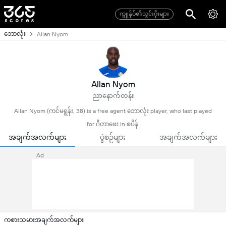
ကျွုန်ုပ်၏သွင်းဂိုးများ
ဘောလုံး
Allan Nyom
Allan Nyom
ညာနောက်တန်း
Allan Nyom (ကင်မရွန်း, 38) is a free agent ဘောလုံး player, who last played
for ဂီတာဖေး in စပိန်.
အချက်အလက်များ
ပွဲစဉ်များ
အချက်အလက်များ
Ad
ကစားသမားအချက်အလက်များ