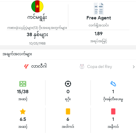
ကင်မရွန်း
Free Agent
လက်ရှိအသင်း
ကစားခဲ့သည့်ပွဲများ(13) ဂိုးအရေအတွက်များ
1.89
38 နှစ်များ
အရပ်အမြင့်
10/05/1988
အချက်အလက်များ
လာလီဂါ
Copa del Rey
15/38
0
1
အဆင့်
ရဂိုး
ဂိုးဖန်တီးပေးမှု
6.5
6
1
အဆင့်
အဝါကဒ်
အနီကဒ်